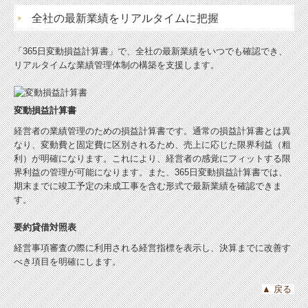
全社の最新業績をリアルタイムに把握
「365日変動損益計算書」で、全社の最新業績をいつでも確認でき、
リアルタイムな業績管理体制の構築を支援します。
変動損益計算書
経営者の業績管理のための損益計算書です。通常の損益計算書とは異
なり、変動費と固定費に区別されるため、売上に応じた限界利益（粗
利）が明確になります。これにより、経営者の感覚にフィットする限
界利益の管理が可能になります。また、365日変動損益計算書では、
期末までに竣工予定の未成工事を含む形式で最新業績を確認できま
す。
要約貸借対照表
経営事項審査の際に利用される経営指標を表示し、決算までに改善す
べき項目を明確にします。
▲
戻る