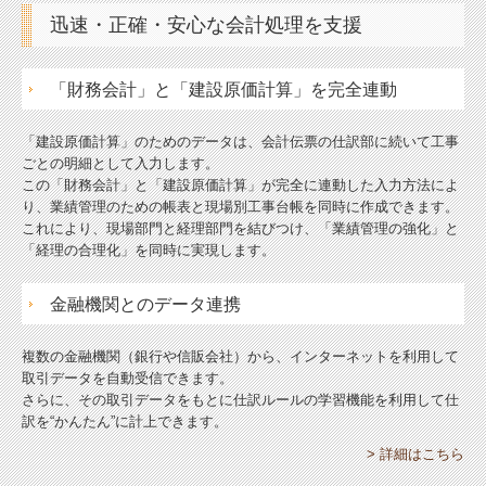
迅速・正確・安心な会計処理を支援
「財務会計」と「建設原価計算」を完全連動
「建設原価計算」のためのデータは、会計伝票の仕訳部に続いて工事
ごとの明細として入力します。
この「財務会計」と「建設原価計算」が完全に連動した入力方法によ
り、業績管理のための帳表と現場別工事台帳を同時に作成できます。
これにより、現場部門と経理部門を結びつけ、「業績管理の強化」と
「経理の合理化」を同時に実現します。
金融機関とのデータ連携
複数の金融機関（銀行や信販会社）から、インターネットを利用して
取引データを自動受信できます。
さらに、その取引データをもとに仕訳ルールの学習機能を利用して仕
訳を“かんたん”に計上できます。
> 詳細はこちら