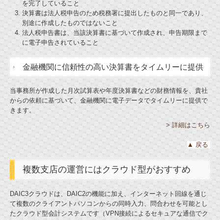
を完了していること
決算書は法人税申告のため税務署に提出したものと同一であり、
別途に作成したものではないこと
法人税申告書は、当該決算書に基づいて作成され、申告期限まで
に電子申告されていること
金融機関に信頼性の高い決算書をタイムリーに提供
当事務所が作成した月次試算表や年度決算書などの財務情報を、貴社
からの依頼に基づいて、金融機関に電子データでタイムリーに提供で
きます。
> 詳細はこちら
▲
戻る
複数支店の運営にはクラウド型がおすすめ
DAIC3クラウドは、DAIC2の機能に加え、インターネット回線を通じ
て複数のクライアントパソコンからの同時入力、問合わせを可能とし
たクラウド型会計システムです（VPN接続によるセキュアな通信でク