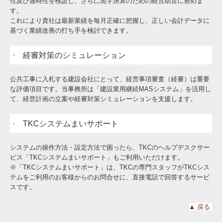
性及び適時性を検証し、さらに黒字決算のための経営助言に努めま
す。
これにより貴社は最新業績を毎月正確に把握し、正しい会計データに
基づく業績改善の打ち手を検討できます。
経審対策のシミュレーション
公共工事に入札する建設会社にとって、経営事項審査（経審）は重要
な評価項目です。当事務所は「建設業用継続MASシステム」を活用し
て、経営計画の立案や経審対策シミュレーションを支援します。
TKCシステムまいサポート
システムの操作方法・設定方法で困ったら、TKCのヘルプデスクサー
ビス「TKCシステムまいサポート」もご利用いただけます。
※「TKCシステムまいサポート」は、TKCの専門スタッフがTKCシス
テムをご利用のお客様からのお問合せに、直接電話で回答するサービ
スです。
▲
戻る