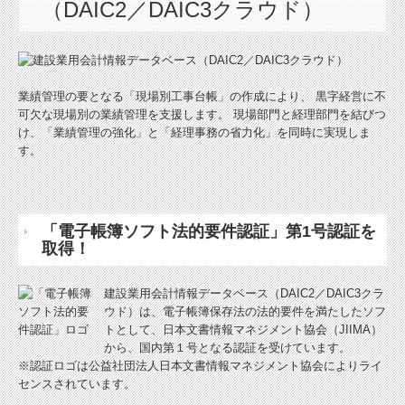
（DAIC2／DAIC3クラウド）
Q&A経営相談
税務Q&A
業績管理の要となる「現場別工事台帳」の作成により、 黒字経営に不
税務カレンダー
可欠な現場別の業績管理を支援します。 現場部門と経理部門を結びつ
け、「業績管理の強化」と「経理事務の省力化」を同時に実現しま
TKCシステムQ&A
す。
TKCシステムのご紹介
セミナー案内
「電子帳簿ソフト法的要件認証」第1号認証を
取得！
経営革新等支援機関とは
建設業用会計情報データベース（DAIC2／DAIC3クラ
関与先向け融資商品ご紹介
ウド）は、電子帳簿保存法の法的要件を満たしたソフ
トとして、日本文書情報マネジメント協会（JIIMA）
リンク集
から、国内第１号となる認証を受けています。
※認証ロゴは公益社団法人日本文書情報マネジメント協会によりライ
お問合せ
センスされています。