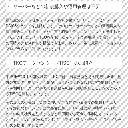
サーバーなどの新規購入や運用管理は不要
最高度のデータセキュリティー体制を備えたTKCデータセンターが
DAIC3クラウドを提供します。そのため、サーバーなどの新規購入や
運用管理は不要です。また、電力料等のランニングコストも発生しま
せん。これにより、TCOを削減しながら、全ての現場（支店等）から
の同時アクセス体制を構築できます。さらに、常に最新バージョンの
プログラムをご利用いただけます。
TKCデータセンター（TISC）のご紹介
平成15年10月の開設以来、TKCでは、当事務所とその関与先企業、地
方公共団体、中堅・大企業が、安全かつ安心なICT環境で情報システ
ムを利用し、万一の事態にも業務を維持・継続させることができるよ
うTISCを運営しています。
その最大の特長は、災害に強い堅牢な建物や最高度の情報セキュリ
ティ対策などインフラ面の整備に加え、TKC社員が24時間365日サー
ビスの稼働状況を監視するなど運用面でも万全な体制をとっているこ
とです。このTISCを拠点として、“ 安全・安心・便利”なクラウドサー
ビスを提供しています。