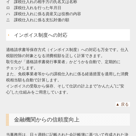
イ 課税仕入れの相手方の氏名又は名称
ロ 課税仕入れを行った年月日
ハ 課税仕入れに係る資産又は役務の内容
ニ 課税仕入れに係る支払対価の額
インボイス制度への対応
適格請求書等保存方式（インボイス制度）への対応も万全です。仕入
税額控除の対象となる消費税額を正しく計算できます。
取引先が「適格請求書発行事業者」かどうかを自動で、定期的に
チェックします。
また、免税事業者等からの課税仕入れに係る経過措置を適用した消費
税相当額も自動で計算します。
インボイスの受取から保存、そして仕訳の計上まで“かんたん”に“安
心”した仕組みをご用意しています。
▲
戻る
金融機関からの信頼度向上
当事務所は、日々適時に記帳された会計帳簿に基づいて作成された決