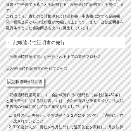
算書・申告書であることを証明する「記帳適時性証明書」を提供しま
す。
これにより、貴社の会計帳簿および決算書・申告書に対する金融機
関・税務当局からの信頼度が大幅に向上します。また、当該証明書を
融資条件とした金融商品も次々に誕生しています。
記帳適時性証明書の発行
「記帳適時性証明書」が発行されるまでの業務プロセス
「記帳適時性証明書」（「会計帳簿作成の適時性（会社法第432条）
と電子申告に関する証明書」）は、会計帳簿及び決算書並びに法人税
申告書の作成に関して次の事実を証明しています。
貴社の会計帳簿が、会社法第４３２条に基づいて、「適時に」作
成されていること
TKC会計人が、貴社を毎月訪問して巡回監査を実施し、月次決算