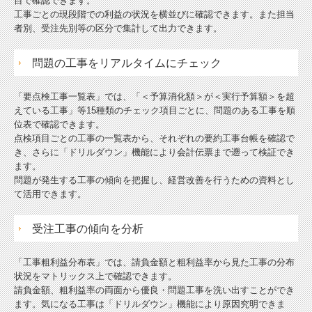
目で確認できます。
工事ごとの現段階での利益の状況を横並びに確認できます。また担当
者別、受注先別等の区分で集計して出力できます。
問題の工事をリアルタイムにチェック
「要点検工事一覧表」では、「＜予算消化額＞が＜実行予算額＞を超
えている工事」等15種類のチェック項目ごとに、問題のある工事を順
位表で確認できます。
点検項目ごとの工事の一覧表から、それぞれの要約工事台帳を確認で
き、さらに「ドリルダウン」機能により会計伝票まで遡って検証でき
ます。
問題が発生する工事の傾向を把握し、経営改善を行うための資料とし
て活用できます。
受注工事の傾向を分析
「工事粗利益分布表」では、請負金額と粗利益率から見た工事の分布
状況をマトリックス上で確認できます。
請負金額、粗利益率の両面から優良・問題工事を洗い出すことができ
ます。気になる工事は「ドリルダウン」機能により原因究明できま