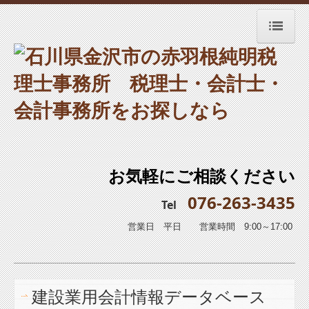
トップページ
お知らせ
事務所紹介
経営理念
お気軽にご相談ください
交通案内
076-263-3435
Tel
業務案内
営業日 平日 営業時間 9:00～17:00
経営者お役立ち情報
補助金・助成金・融資情報
建設業用会計情報データベース
経営者オススメ情報