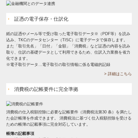
証憑の電子保存・仕訳化
紙の証憑やメール等で受け取った電子取引データ※（PDF等）を読み
込み、TKCのデータセンター（TISC）に電子データで保存します。
また「取引先名」「日付」「金額」「消費税」など証憑の内容を読み
取り、仕訳の基礎データとして利用できるため、仕訳入力業務を省力
化できます。
※電子取引データ…電子取引の取引情報に係る電磁的記録
> 詳細はこちら
消費税の記帳要件に完全準拠
消費税の仕入税額控除に必要な記帳要件（消費税法第30 条）を満たし
た会計帳簿を作成できます。 消費税法に基づく仕入税額控除を受ける
ための帳簿の記載事項に完全対応しています。
帳簿の記載事項