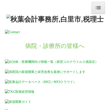
HOME
事務所紹介
経営理念
病院・診療所の皆様へ
交通案内
リンク集
セミナー案内
業務案内
国の共済制度活用コーナー
補助金・助成金・融資情報
社会福祉法人会計Q&A
経営改善オンデマンド講座