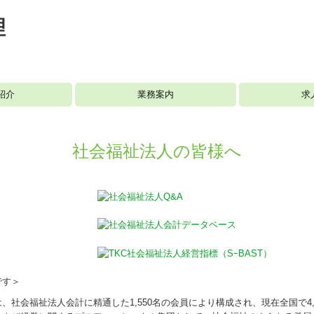
紹介
業務案内
求
国の共済制度活用コーナー
補助金・助成金・融資情報
社会福祉法人会計Q&A
経営改善オンデマンド講座
社会福祉法人の皆様へ
です＞
、社会福祉法人会計に精通した1,550名の会員により構成され、現在全国で4