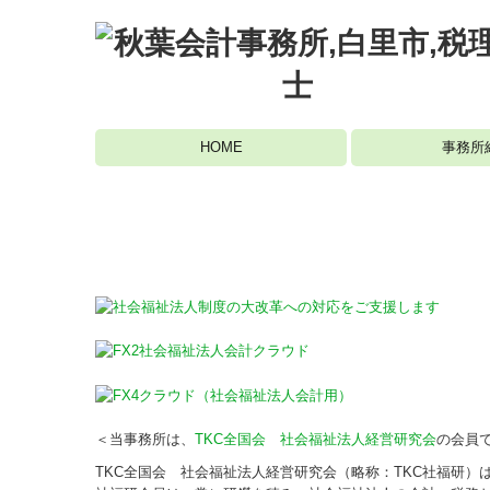
HOME
事務所
経営理念
交通案内
リンク集
セミナー案内
＜当事務所は、
TKC全国会 社会福祉法人経営研究会
の会員
TKC全国会 社会福祉法人経営研究会（略称：TKC社福研）は