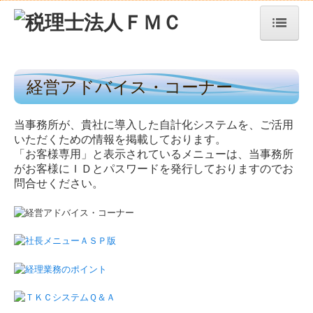
トップページ
経営アドバイス・コーナー
TKCシステムQ&A
社長メニューASP版
当事務所が、貴社に導入した自計化システムを、ご活用
いただくための情報を掲載しております。
経営革新等支援機関とは
「お客様専用」と表示されているメニューは、当事務所
がお客様にＩＤとパスワードを発行しておりますのでお
経営改善計画の策定支援
問合せください。
経営改善オンデマンド講座
経営者お役立ち情報
リンク集
お問合せ