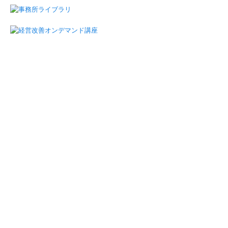
FX4クラウド
戦略財務情報システム
戦略給与情報システム
円滑な事業承継を支援