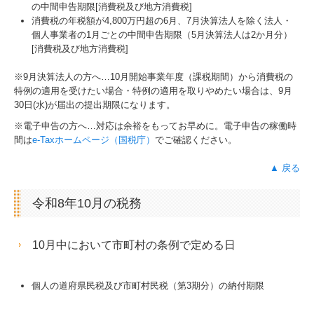
の中間申告期限[消費税及び地方消費税]
消費税の年税額が4,800万円超の6月、7月決算法人を除く法人・
個人事業者の1月ごとの中間申告期限（5月決算法人は2か月分）
[消費税及び地方消費税]
※9月決算法人の方へ…
10
月開始事業年度（課税期間）から消費税の
特例の適用を受けたい場合・特例の適用を取りやめたい場合は、9月
30日(水)が届出の提出期限になります。
※電子申告の方へ…対応は余裕をもってお早めに。電子申告の稼働時
間は
e-Taxホームページ（国税庁）
でご確認ください。
▲ 戻る
令和8年10月の税務
10月中において市町村の条例で定める日
個人の道府県民税及び市町村民税（第3期分）の納付期限