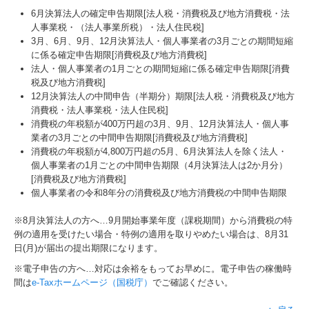
6月決算法人の確定申告期限[法人税・消費税及び地方消費税・法
人事業税・（法人事業所税）・法人住民税]
3月、6月、9月、12月決算法人・個人事業者の3月ごとの期間短縮
に係る確定申告期限[消費税及び地方消費税]
法人・個人事業者の1月ごとの期間短縮に係る確定申告期限[消費
税及び地方消費税]
12月決算法人の中間申告（半期分）期限[法人税・消費税及び地方
消費税・法人事業税・法人住民税]
消費税の年税額が400万円超の3月、9月、12月決算法人・個人事
業者の3月ごとの中間申告期限[消費税及び地方消費税]
消費税の年税額が4,800万円超の5月、6月決算法人を除く法人・
個人事業者の1月ごとの中間申告期限（4月決算法人は2か月分）
[消費税及び地方消費税]
個人事業者の令和8年分の消費税及び地方消費税の中間申告期限
※8月決算法人の方へ…
9
月開始事業年度（課税期間）から消費税の特
例の適用を受けたい場合・特例の適用を取りやめたい場合は、8月31
日(月)が届出の提出期限になります。
※電子申告の方へ…対応は余裕をもってお早めに。電子申告の稼働時
間は
e-Taxホームページ（国税庁）
でご確認ください。