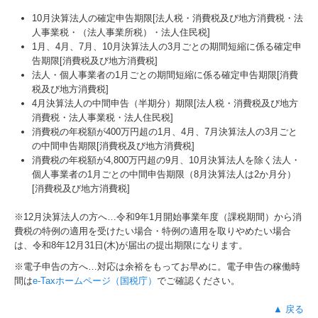
10月決算法人の確定申告期限[法人税・消費税及び地方消費税・法
人事業税・（法人事業所税）・法人住民税]
1月、4月、7月、10月決算法人の3月ごとの期間短縮に係る確定申
告期限[消費税及び地方消費税]
法人・個人事業者の1月ごとの期間短縮に係る確定申告期限[消費
税及び地方消費税]
4月決算法人の中間申告（半期分）期限[法人税・消費税及び地方
消費税・法人事業税・法人住民税]
消費税の年税額が400万円超の1月、4月、7月決算法人の3月ごと
の中間申告期限[消費税及び地方消費税]
消費税の年税額が4,800万円超の9月、10月決算法人を除く法人・
個人事業者の1月ごとの中間申告期限（8月決算法人は2か月分）
[消費税及び地方消費税]
※12月決算法人の方へ…令和9年
1
月開始事業年度（課税期間）から消
費税の特例の適用を受けたい場合・特例の適用を取りやめたい場合
は、令和8年12月31日(木)が届出の提出期限になります。
※電子申告の方へ…対応は余裕をもってお早めに。電子申告の稼働時
間は
e-Taxホームページ（国税庁）
でご確認ください。
▲ 戻る