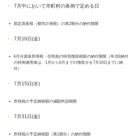
7月中において市町村の条例で定める日
お問合せ
補助金・助成金・融資情報
固定資産税（都市計画税）の第2期分の納付期限
関与先向け融資商品ご紹介
7月10日(金)
戦略財務情報システム
6月分源泉所得税・住民税の特別徴収税額の納付期限（年2回納付
継続MASシステム
の特例適用者は、1月から6月までの徴収分を7月10日までに納
付）
戦略販売・購買情報システム
7月15日(水)
戦略給与情報システム
建設業用会計情報DB
所得税の予定納税額の減額申請期限
萩原会計事務所の個人情報保護方針
7月31日(金)
所得税の予定納税額（第1期分）の納付期限