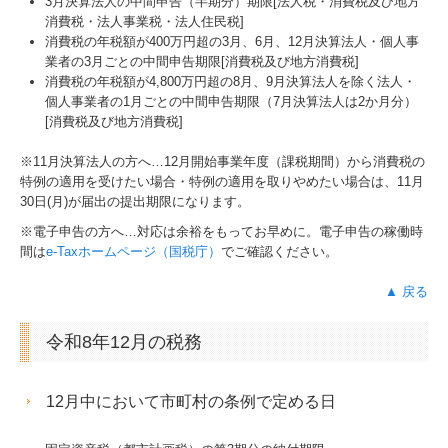
3月決算法人の中間申告（半期分）期限[法人税・消費税及び地方
消費税・法人事業税・法人住民税]
消費税の年税額が400万円超の3月、6月、12月決算法人・個人事
業者の3月ごとの中間申告期限[消費税及び地方消費税]
消費税の年税額が4,800万円超の8月、9月決算法人を除く法人・
個人事業者の1月ごとの中間申告期限（7月決算法人は2か月分）
[消費税及び地方消費税]
※11月決算法人の方へ…
12
月開始事業年度（課税期間）から消費税の
特例の適用を受けたい場合・特例の適用を取りやめたい場合は、11月
30日(月)が届出の提出期限になります。
※電子申告の方へ…対応は余裕をもってお早めに。電子申告の稼働時
間は
e-Taxホームページ（国税庁）
でご確認ください。
▲ 戻る
令和8年12月の税務
12月中において市町村の条例で定める日