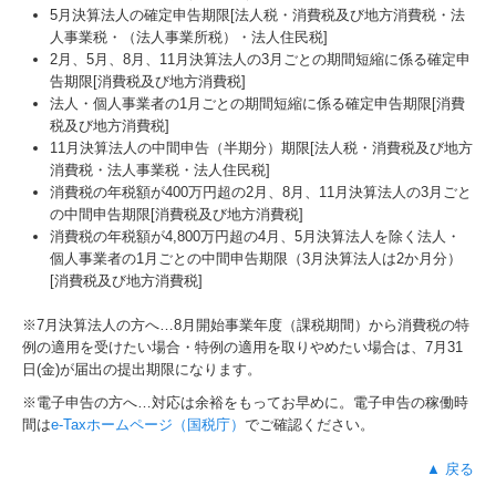
5月決算法人の確定申告期限[法人税・消費税及び地方消費税・法
人事業税・（法人事業所税）・法人住民税]
2月、5月、8月、11月決算法人の3月ごとの期間短縮に係る確定申
告期限[消費税及び地方消費税]
法人・個人事業者の1月ごとの期間短縮に係る確定申告期限[消費
税及び地方消費税]
11月決算法人の中間申告（半期分）期限[法人税・消費税及び地方
消費税・法人事業税・法人住民税]
消費税の年税額が400万円超の2月、8月、11月決算法人の3月ごと
の中間申告期限[消費税及び地方消費税]
消費税の年税額が4,800万円超の4月、5月決算法人を除く法人・
個人事業者の1月ごとの中間申告期限（3月決算法人は2か月分）
[消費税及び地方消費税]
※7月決算法人の方へ…
8
月開始事業年度（課税期間）から消費税の特
例の適用を受けたい場合・特例の適用を取りやめたい場合は、7月31
日(金)が届出の提出期限になります。
※電子申告の方へ…対応は余裕をもってお早めに。電子申告の稼働時
間は
e-Taxホームページ（国税庁）
でご確認ください。
▲ 戻る