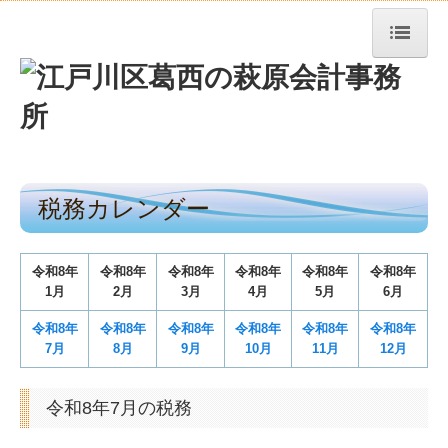
トップページ
TKCシステムQ&A
経営者お役立ち情報
税務カレンダー
事務所紹介
経営理念
令和
8
年
令和
8
年
令和
8
年
令和
8
年
令和
8
年
令和
8
年
1月
2月
3月
4月
5月
6月
交通案内
令和
8
年
令和
8
年
令和
8
年
令和8
年
令和8年
令和8年
よくある質問
7月
8月
9月
10月
1
1
月
12月
関連リンク
令和8年7月の税務
リンク集