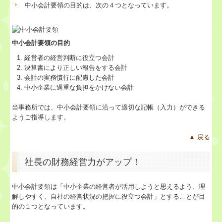
中小会計要領の目的は、次の４つとなっています。
経営理念
交通案内
中小会計要領の目的
経営者の経営判断に役立つ会計
業務案内
決算書により正しい報告をする会計
会計の実務慣行に配慮した会計
中小企業に過重な負担をかけない会計
よくある質問
当事務所では、中小会計要領に沿って適切な記帳（入力）ができる
料金について
ようご指導します。
関連リンク
▲ 戻る
リンク集
社長の財務経営力がアップ！
お問合せ
中小会計要領は「中小企業の経営者が活用しようと思えるよう、理
解しやすく、自社の経営状況の把握に役立つ会計」とすることが目
的の１つとなっています。
FX4クラウド