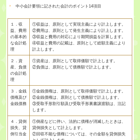
中小会計要領
に記された会計のポイント14項目
補助金・助成金・融資情報
関与先向け融資商品ご紹介
１．収
①収益は、原則として実現主義により計上します。
益、費用
②費用は、原則として発生主義により計上します。
戦略財務情報システム
の基本的
③収益と費用の対応により期間損益を計算します。
な会計処
④収益と費用の記載は、原則として総額主義により
理
計上します。
継続MASシステム
２．資
①資産は、原則として取得価額で計上します。
戦略販売・購買情報システム
産、負債
②負債は、原則として債務額で計上します。
の会計処
理
建設業用会計情報DB
３．金銭
①金銭債権は、原則として取得価額で計上します。
創業・開業をお考えの方へ
債権及び
②金銭債権は、原則として債務額で計上します。
金銭債務
③受取手形割引額及び受取手形裏書譲渡額は、注記
します。
趣味のマラソン・ゴルフ
４．貸倒
①倒産などに伴い、法的に債権が消滅したときは、
戦略給与情報システム
損失、貸
貸倒損失として計上します。
倒引当金
②回収不能な債権については、その金額を貸倒損失