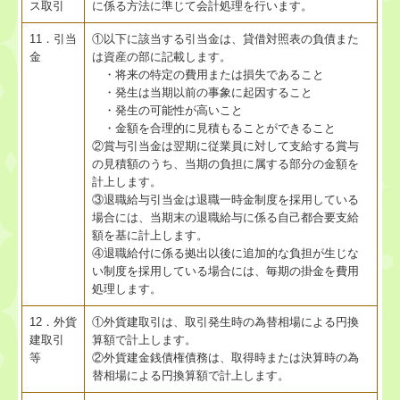
ス取引
に係る方法に準じて会計処理を行います。
11．引当
①以下に該当する引当金は、貸借対照表の負債また
金
は資産の部に記載します。
・将来の特定の費用または損失であること
・発生は当期以前の事象に起因すること
・発生の可能性が高いこと
・金額を合理的に見積もることができること
②賞与引当金は翌期に従業員に対して支給する賞与
の見積額のうち、当期の負担に属する部分の金額を
計上します。
③退職給与引当金は退職一時金制度を採用している
場合には、当期末の退職給与に係る自己都合要支給
額を基に計上します。
④退職給付に係る拠出以後に追加的な負担が生じな
い制度を採用している場合には、毎期の掛金を費用
処理します。
12．外貨
①外貨建取引は、取引発生時の為替相場による円換
建取引
算額で計上します。
等
②外貨建金銭債権債務は、取得時または決算時の為
替相場による円換算額で計上します。