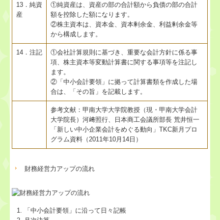
13．純資
①純資産は、資産の部の合計額から負債の部の合計
産
額を控除した額になります。
②株主資本は、資本金、資本剰余金、利益剰余金等
から構成します。
14．注記
①会社計算規則に基づき、重要な会計方針に係る事
項、株主資本等変動計算書に関する事項等を注記し
ます。
②「中小会計要領」に拠って計算書類を作成した場
合は、「その旨」を記載します。
参考文献：甲南大学大学院教授（現・甲南大学会計
大学院長）河﨑照行、日本商工会議所部長 荒井恒一
「新しい中小企業会計をめぐる動向」TKC新月プロ
グラム資料（2011年10月14日）
財務経営力アップの流れ
「中小会計要領」に沿って日々記帳