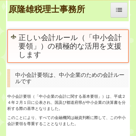
原隆雄税理士事務所
トップページ
正しい会計ルール（「中小会計
要領」）の積極的な活用を支援
TKCシステムQ&A
します
社長メニューASP版
経営改善オンデマンド講座
中小会計要領は、中小企業のための会計ルー
ルです
経営革新等支援機関とは
中小会計要領（「中小企業の会計に関する基本要領」）は、平成２
４年２月１日に公表され、国及び都道府県が中小企業の決算書を分
経営者お役立ち情報
析する際の基準となりました。
このことにより、すべての金融機関は融資判断に際して、この中小
お知らせ
会計要領を尊重することとなりました。
事務所紹介