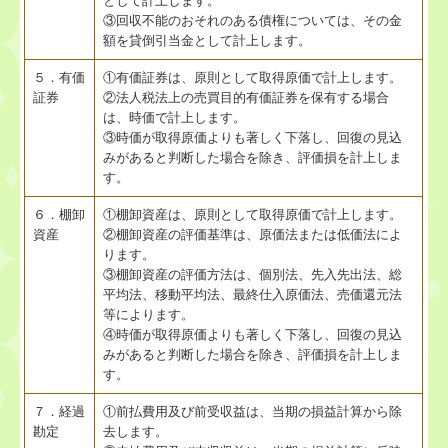
として計上します。
個人情報保護法
③回収不能のおそれのある債権については、その金
額を貸倒引当金として計上します。
５．有価
①有価証券は、原則として取得原価で計上します。
証券
②法人税法上の売買目的有価証券を保有する場合
は、時価で計上します。
③時価が取得原価よりも著しく下落し、回復の見込
みがあると判断した場合を除き、評価損を計上しま
す。
６．棚卸
①棚卸資産は、原則として取得原価で計上します。
資産
②棚卸資産の評価基準は、原価法または低価法によ
ります。
③棚卸資産の評価方法は、個別法、先入先出法、総
平均法、移動平均法、最終仕入原価法、売価還元法
等によります。
④時価が取得原価よりも著しく下落し、回復の見込
みがあると判断した場合を除き、評価損を計上しま
す。
７．経過
①前払費用及び前受収益は、当期の損益計算から除
勘定
去します。