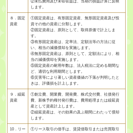
②未払費用及び未収収益は、当期の損益計算に反映
します。
８．固定
①固定資産は、有形固定資産、無形固定資産及び投
資産
資その他の資産に分類します。
②固定資産は、原則として、取得原価で計上しま
す。
③有形固定資産は、定率法、定額法等の方法に従
い、相当の減価償却を実施します。
④無形固定資産は、原則として、定額法により、相
当の減価償却を実施します。
⑤固定資産の耐用年数は、法人税法に定める期間な
ど、適切な利用期間とします。
⑥災害等により著しい資産価値の下落が判明したと
きは、評価損を計上します。
９．繰延
①創立費、開業費、開発費、株式交付費、社債発行
資産
費、新株予約権付発行費は、費用処理または繰延資
産として資産計上します。
②繰延資産は、その効果の及ぶ期間にわたって償却
します。
10．リー
①リース取引の借手は、賃貸借取引または売買取引