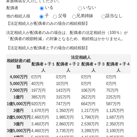
家族構成を入力してください。
いる
いない
配偶者
リンク集
子
父母
兄弟姉妹
該当なし
他の相続人様
補助金・助成金・融資情報
【法定相続人が配偶者のみの場合の相続税額】
法定相続人が配偶者のみの場合は、配偶者の法定相続分（100％）が
関与先向け融資商品ご紹介
「配偶者の税額軽減」の対象となるため、相続税はかかりません。
【法定相続人が配偶者と子の場合の相続税額】
TKCシステムQ&A
法定相続人
相続財産の総
戦略財務情報システム
配偶者＋子１
配偶者＋子２
配偶者＋子３
配偶者＋子４
額
人
人
人
人
継続MASシステム
4,000万円
0万円
0万円
0万円
0万円
5,000万円
40万円
10万円
0万円
0万円
戦略販売・購買情報システム
7,500万円
197万円
143万円
106万円
75万円
1億円
385万円
315万円
262万円
225万円
戦略給与情報システム
1億5,000万円
920万円
747万円
664万円
587万円
2億円
1,670万円
1,350万円
1,217万円
1,125万円
建設業用会計情報DB
2億5,000万円
2,460万円
1,985万円
1,799万円
1,687万円
3億円
3,460万円
2,860万円
2,539万円
2,350万円
3億5,000万円
4,460万円
3,735万円
3,289万円
3,100万円