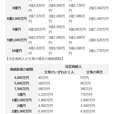
3億4,820万
2億9,500万
2億5,739万
8億円
2億3,040万円
円
円
円
3億7,570万
3億2,000万
2億7,989万
8億5,000万円
2億5,040万円
円
円
円
3億4,500万
9億円
4億320万円
3億240万円
2億7,270万円
円
4億3,070万
3億7,000万
3億2,499万
9億5,000万円
2億9,520万円
円
円
円
4億5,820万
3億9,500万
3億4,999万
10億円
3億1,770万円
円
円
円
【法定相続人が父母の場合の相続税額】
法定相続人
相続財産の総額
父母のいずれか１人
父母の両方
4,000万円
40万円
0万円
5,000万円
160万円
80万円
7,500万円
580万円
395万円
1億円
1,220万円
770万円
1億5,000万円
2,860万円
1,840万円
2億円
4,860万円
3,340万円
2億5,000万円
6,930万円
4,920万円