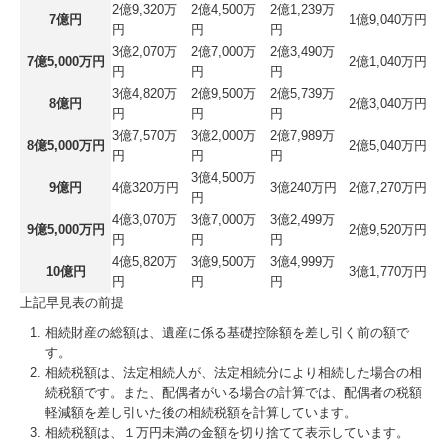
2億9,320万
2億4,500万
2億1,239万
7億円
1億9,040万円
円
円
円
3億2,070万
2億7,000万
2億3,490万
7億5,000万円
2億1,040万円
円
円
円
3億4,820万
2億9,500万
2億5,739万
8億円
2億3,040万円
円
円
円
3億7,570万
3億2,000万
2億7,989万
8億5,000万円
2億5,040万円
円
円
円
3億4,500万
9億円
4億320万円
3億240万円
2億7,270万円
円
4億3,070万
3億7,000万
3億2,499万
9億5,000万円
2億9,520万円
円
円
円
4億5,820万
3億9,500万
3億4,999万
10億円
3億1,770万円
円
円
円
上記早見表の前提
相続財産の総額は、遺産に係る基礎控除額を差し引く前の額で
す。
相続税額は、法定相続人が、法定相続分により相続した場合の相
続税額です。また、配偶者がいる場合の計算では、配偶者の税額
軽減額を差し引いた後の相続税額を計算しています。
相続税額は、１万円未満の金額を切り捨てて表示しています。