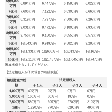
6億5,000
6,894万円
6,447万円
6,158万円
6,022万円
万円
7億円
7,606万円
7,122万円
6,830万円
6,660万円
7億5,000
8,319万円
7,797万円
7,506万円
7,297万円
万円
8億円
9,031万円
8,472万円
8,180万円
7,935万円
8億5,000
9,756万円
9,150万円
8,855万円
8,572万円
万円
9億円
1億543万円
9,919万円
9,582万円
9,285万円
9億5,000
1億1,331万円
1億688万円
1億313万円
1億16万円
万円
10億円
1億2,118万円
1億1,457万円
1億1,045万円
1億747万円
家族構成を入力してください。
【法定相続人が子の場合の相続税額】
法定相続人
相続財産の総
額
子１人
子２人
子３人
子４人
4,000万円
40万円
0万円
0万円
0万円
5,000万円
160万円
80万円
19万円
0万円
7,500万円
580万円
395万円
270万円
210万円
1億円
1,220万円
770万円
629万円
490万円