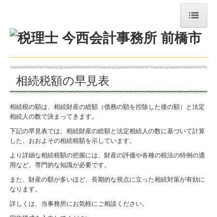
トップページ
お問合せ
相続税額の早見表
経営者お役立ち情報
お知らせ
相続税の額は、相続財産の総額（債務の額を控除した後の額）と法定
相続人の数で決まってきます。
事務所紹介
下記の早見表では、相続財産の総額と法定相続人の数に基づいて計算
した、おおよその相続税額を示しています。
経営理念
より詳細な相続税額の把握には、財産の評価や各種の税法の特例の適
用など、専門的な知識が必要です。
交通案内
また、財産の額が多いほど、長期的な視点に立った相続対策が有効に
業務案内
なります。
詳しくは、当事務所にお気軽にご相談ください。
関連リンク