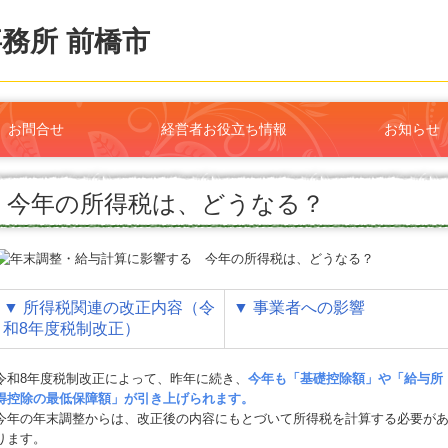
お問合せ
経営者お役立ち情報
お知らせ
今年の所得税は、どうなる？
▼
所得税関連の改正内容（令
▼
事業者への影響
和8年度税制改正）
令和8年度税制改正によって、昨年に続き、
今年も「基礎控除額」や「給与所
得控除の最低保障額」が引き上げられます。
今年の年末調整からは、改正後の内容にもとづいて所得税を計算する必要が
ります。