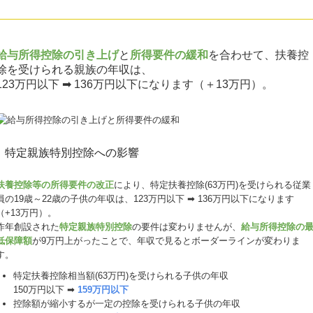
給与所得控除の引き上げ
と
所得要件の緩和
を合わせて、扶養控
除を受けられる親族の年収は、
123万円以下 ➡ 136万円以下になります（＋13万円）。
特定親族特別控除への影響
扶養控除等の所得要件の改正
により、特定扶養控除(63万円)を受けられる従業
員の19歳～22歳の子供の年収は、123万円以下 ➡ 136万円以下になります
（+13万円）。
昨年創設された
特定親族特別控除
の要件は変わりませんが、
給与所得控除の
低保障額
が9万円上がったことで、年収で見るとボーダーラインが変わりま
す。
特定扶養控除相当額(63万円)を受けられる子供の年収
150万円以下 ➡
159万円以下
控除額が縮小するが一定の控除を受けられる子供の年収