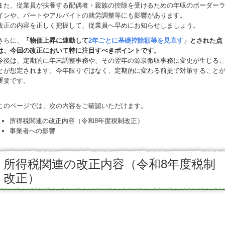
また、従業員が扶養する配偶者・親族の控除を受けるための年収のボーダー
インや、パートやアルバイトの就労調整等にも影響があります。
改正の内容を正しく把握して、従業員へ早めにお知らせしましょう。
さらに、
「物価上昇に連動して
2年ごとに基礎控除額等を見直す
」とされた点
は、今回の改正において特に注目すべきポイントです。
今後は、定期的に年末調整事務や、その翌年の源泉徴収事務に変更が生じる
とが想定されます。今年限りではなく、定期的に変わる前提で対策すること
重要です。
このページでは、次の内容をご確認いただけます。
所得税関連の改正内容（令和8年度税制改正）
事業者への影響
所得税関連の改正内容（令和8年度税制
改正）