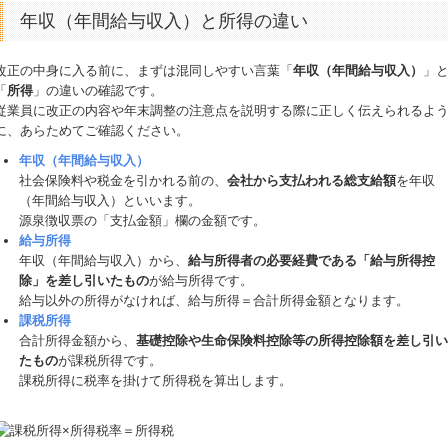
年収（年間給与収入）と所得の違い
改正の中身に入る前に、まずは混同しやすい言葉「
年収（年間給与収入）
」
「
所得
」の違いの確認です。
従業員に改正の内容や年末調整の注意点を説明する際に正しく伝えられるよ
に、あらためてご確認ください。
年収（年間給与収入）
社会保険料や税金を引かれる前の、
会社から支払われる総支給額
を年収
（年間給与収入）といいます。
源泉徴収票の「支払金額」欄の金額です。
給与所得
年収（年間給与収入）から、
給与所得者の必要経費である「給与所得控
除」を差し引いたもの
が給与所得です。
給与以外の所得がなければ、給与所得＝合計所得金額となります。
課税所得
合計所得金額から、
基礎控除や生命保険料控除等の所得控除額を差し引い
たもの
が課税所得です。
課税所得に税率を掛けて所得税を算出します。