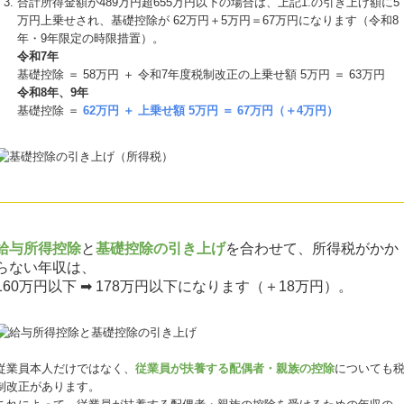
合計所得⾦額が489万円超655万円以下の場合は、上記1.の引き上げ額に5
万円上乗せされ、基礎控除が 62万円＋5万円＝67万円になります（令和8
年・9年限定の時限措置）。
令和7年
基礎控除 ＝ 58万円 ＋ 令和7年度税制改正の上乗せ額 5万円 ＝ 63万円
令和8年、9年
基礎控除 ＝
62万円 ＋ 上乗せ額 5万円 ＝ 67万円（＋4万円）
給与所得控除
と
基礎控除の引き上げ
を合わせて、所得税がかか
らない年収は、
160万円以下 ➡ 178万円以下になります（＋18万円）。
従業員本人だけではなく、
従業員が扶養する配偶者・親族の控除
についても
制改正があります。