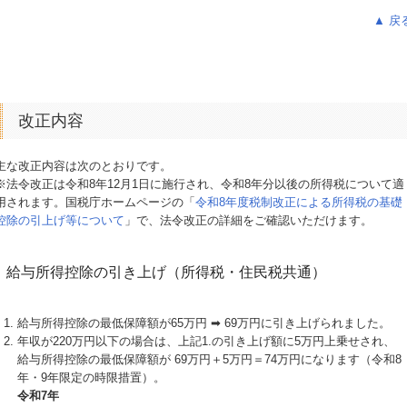
▲ 戻
改正内容
主な改正内容は次のとおりです。
※法令改正は令和8年12月1日に施行され、令和8年分以後の所得税について適
用されます。国税庁ホームページの「
令和8年度税制改正による所得税の基礎
控除の引上げ等について
」で、法令改正の詳細をご確認いただけます。
給与所得控除の引き上げ（所得税・住民税共通）
給与所得控除の最低保障額が65万円 ➡ 69万円に引き上げられました。
年収が220万円以下の場合は、上記1.の引き上げ額に5万円上乗せされ、
給与所得控除の最低保障額が 69万円＋5万円＝74万円になります（令和8
年・9年限定の時限措置）。
令和7年