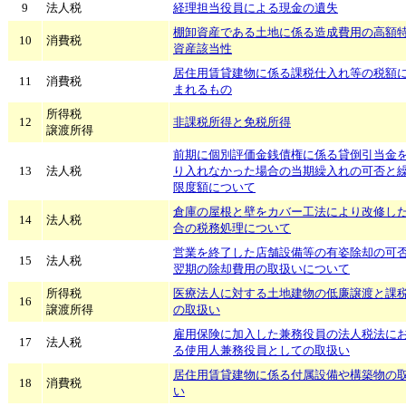
9
法人税
経理担当役員による現金の遺失
棚卸資産である土地に係る造成費用の高額
10
消費税
資産該当性
居住用賃貸建物に係る課税仕入れ等の税額
11
消費税
まれるもの
所得税
12
非課税所得と免税所得
譲渡所得
前期に個別評価金銭債権に係る貸倒引当金
13
法人税
り入れなかった場合の当期繰入れの可否と
限度額について
倉庫の屋根と壁をカバー工法により改修し
14
法人税
合の税務処理について
営業を終了した店舗設備等の有姿除却の可
15
法人税
翌期の除却費用の取扱いについて
所得税
医療法人に対する土地建物の低廉譲渡と課
16
譲渡所得
の取扱い
雇用保険に加入した兼務役員の法人税法に
17
法人税
る使用人兼務役員としての取扱い
居住用賃貸建物に係る付属設備や構築物の
18
消費税
い