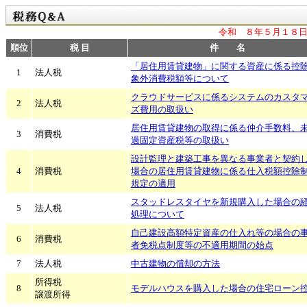
令和 ８年５月１８日
順位
税 目
件 名
「居住用賃貸建物」に関する資産に係る控
1
法人税
象外消費税額等について
クラウドサービスに係るシステムのカスタ
2
法人税
ズ費用の取扱い
居住用賃貸建物の取得に係る仲介手数料、
3
消費税
過固定資産税等の取扱い
設計監理と建築工事を異なる事業者と契約
4
消費税
場合の居住用賃貸建物に係る仕入税額控除
規定の適用
スタッドレスタイヤを新規購入した場合の
5
法人税
処理について
自己建設高額特定資産の仕入れ等の場合の
6
消費税
者免税点制度等の不適用期間の始点
7
法人税
中古建物の償却の方法
所得税
8
モデルハウスを購入した場合の住宅ローン
譲渡所得