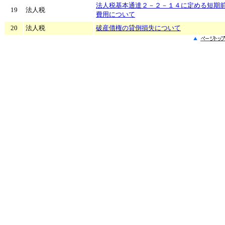
法人税基本通達２－２－１４に定める短期
19
法人税
費用について
20
法人税
破産債権の貸倒損失について