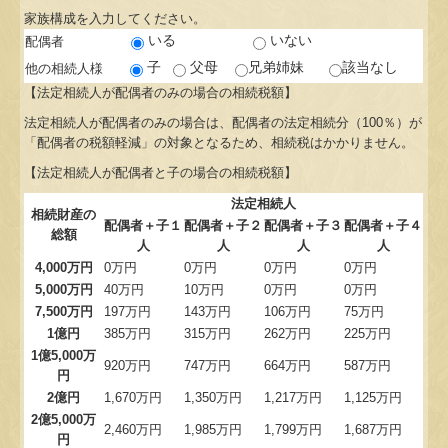
家族構成を入力してください。
お問合せ
いる
いない
配偶者
子
父母
兄弟姉妹
該当なし
他の相続人様
FX4クラウド
【法定相続人が配偶者のみの場合の相続税額】
法定相続人が配偶者のみの場合は、配偶者の法定相続分（100％）が
補助金・助成金・融資情報
「配偶者の税額軽減」の対象となるため、相続税はかかりません。
【法定相続人が配偶者と子の場合の相続税額】
経営者お役立ち情報
法定相続人
相続財産の
配偶者＋子１
配偶者＋子２
配偶者＋子３
配偶者＋子４
経営者オススメ情報
総額
人
人
人
人
4,000万円
0万円
0万円
0万円
0万円
Q&A経営相談
5,000万円
40万円
10万円
0万円
0万円
7,500万円
197万円
143万円
106万円
75万円
税務カレンダー
1億円
385万円
315万円
262万円
225万円
1億5,000万
920万円
747万円
664万円
587万円
税務Q&A
円
2億円
1,670万円
1,350万円
1,217万円
1,125万円
社長メニューASP版
2億5,000万
2,460万円
1,985万円
1,799万円
1,687万円
円