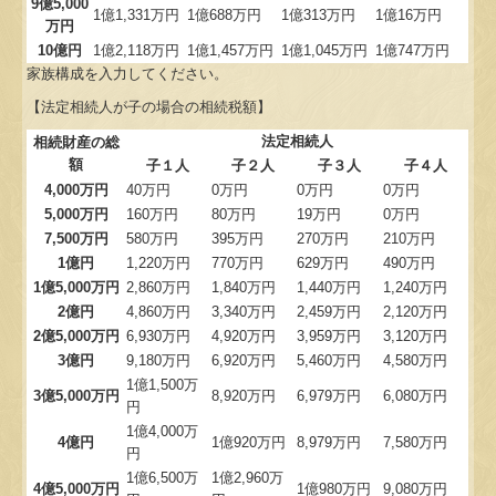
9億5,000
1億1,331万円
1億688万円
1億313万円
1億16万円
万円
10億円
1億2,118万円
1億1,457万円
1億1,045万円
1億747万円
家族構成を入力してください。
【法定相続人が子の場合の相続税額】
法定相続人
相続財産の総
額
子１人
子２人
子３人
子４人
4,000万円
40万円
0万円
0万円
0万円
5,000万円
160万円
80万円
19万円
0万円
7,500万円
580万円
395万円
270万円
210万円
1億円
1,220万円
770万円
629万円
490万円
1億5,000万円
2,860万円
1,840万円
1,440万円
1,240万円
2億円
4,860万円
3,340万円
2,459万円
2,120万円
2億5,000万円
6,930万円
4,920万円
3,959万円
3,120万円
3億円
9,180万円
6,920万円
5,460万円
4,580万円
1億1,500万
3億5,000万円
8,920万円
6,979万円
6,080万円
円
1億4,000万
4億円
1億920万円
8,979万円
7,580万円
円
1億6,500万
1億2,960万
4億5,000万円
1億980万円
9,080万円