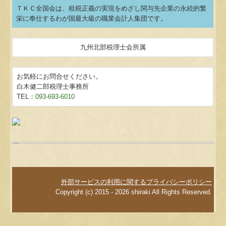
ＴＫＣ全国会は、租税正義の実現をめざし関与先企業の永続的繁
栄に奉仕するわが国最大級の職業会計人集団です。
九州北部税理士会所属
お気軽にお問合せください。
白木健二郎税理士事務所
TEL：
093-693-6010
外部サービスの利用に関するプライバシーポリシー
Copyright (c) 2015 - 2026 shiraki All Rights Reserved.