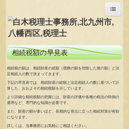
トップページ
事務所紹介
相続税額の早見表
経営理念
相続税の額は、相続財産の総額（債務の額を控除した後の額）と法
交通案内
定相続人の数で決まってきます。
下記の早見表では、相続財産の総額と法定相続人の数に基づいて計
料金について
算した、おおよその相続税額を示しています。
より詳細な相続税額の把握には、財産の評価や各種の税法の特例の
関連リンク
適用など、専門的な知識が必要です。
また、財産の額が多いほど、長期的な視点に立った相続対策が有効
リンク集
になります。
お客様紹介
詳しくは、当事務所にお気軽にご相談ください。