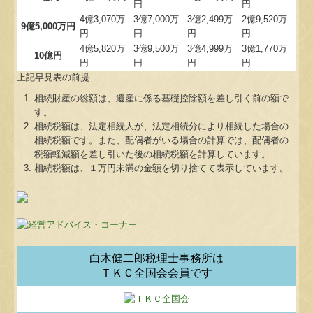
円
円
4億3,070万
3億7,000万
3億2,499万
2億9,520万
9億5,000万円
円
円
円
円
4億5,820万
3億9,500万
3億4,999万
3億1,770万
10億円
円
円
円
円
上記早見表の前提
相続財産の総額は、遺産に係る基礎控除額を差し引く前の額で
す。
相続税額は、法定相続人が、法定相続分により相続した場合の
相続税額です。また、配偶者がいる場合の計算では、配偶者の
税額軽減額を差し引いた後の相続税額を計算しています。
相続税額は、１万円未満の金額を切り捨てて表示しています。
白木健二郎税理士事務所は
ＴＫＣ全国会会員です