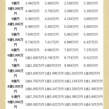
3億円
3,460万円
2,860万円
2,539万円
2,350万円
TKCシステムQ&A
3億5,000万
4,460万円
3,735万円
3,289万円
3,100万円
円
経営革新等支援機関とは
4億円
5,460万円
4,610万円
4,154万円
3,850万円
4億5,000万
6,480万円
5,492万円
5,029万円
4,600万円
経営改善オンデマンド講座
円
5億円
7,605万円
6,555万円
5,962万円
5,500万円
国の共済制度活用コーナー
5億5,000万
8,730万円
7,617万円
6,899万円
6,437万円
円
6億円
9,855万円
8,680万円
7,837万円
7,375万円
6億5,000万
1億1,000万円
9,745万円
8,774万円
8,312万円
円
7億円
1億2,250万円
1億870万円
9,884万円
9,300万円
7億5,000万
1億3,500万円
1億1,995万円
1億1,010万円
1億300万円
円
8億円
1億4,750万円
1億3,120万円
1億2,134万円
1億1,300万円
8億5,000万
1億6,000万円
1億4,247万円
1億3,259万円
1億2,300万円
円
９億円
1億7,250万円
1億5,435万円
1億4,385万円
1億3,400万円
9億5,000万
1億8,500万円
1億6,622万円
1億5,509万円
1億4,525万円
円