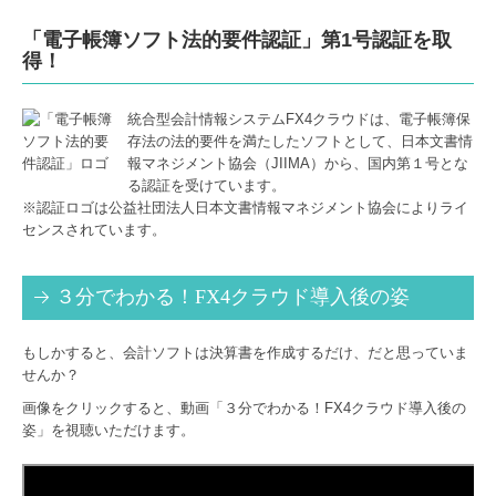
オンライン相談
「電子帳簿ソフト法的要件認証」第1号認証を取
得！
採用情報
募集要項
統合型会計情報システムFX4クラウドは、電子帳簿保
存法の法的要件を満たしたソフトとして、日本文書情
インターン募集
報マネジメント協会（JIIMA）から、国内第１号とな
る認証を受けています。
※認証ロゴは公益社団法人日本文書情報マネジメント協会によりライ
お問い合わせ
センスされています。
個人情報保護方針
３分でわかる！FX4クラウド導入後の姿
もしかすると、会計ソフトは決算書を作成するだけ、だと思っていま
せんか？
画像をクリックすると、動画「３分でわかる！FX4クラウド導入後の
姿」を視聴いただけます。