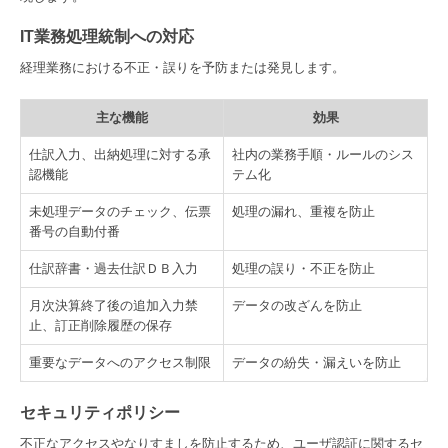
IT業務処理統制への対応
経理業務における不正・誤りを予防または発見します。
主な機能
効果
仕訳入力、出納処理に対する承
社内の業務手順・ルールのシス
認機能
テム化
未処理データのチェック、伝票
処理の漏れ、重複を防止
番号の自動付番
仕訳辞書・過去仕訳ＤＢ入力
処理の誤り・不正を防止
月次決算終了後の追加入力禁
データの改ざんを防止
止、訂正削除履歴の保存
重要なデータへのアクセス制限
データの紛失・漏えいを防止
セキュリティポリシー
不正なアクセスやなりすましを防止するため、ユーザ認証に関するセ