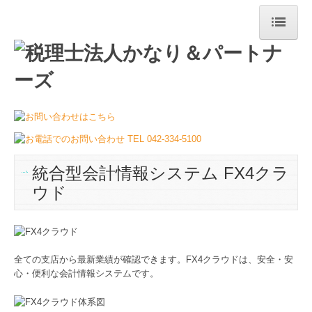
ホーム
法人案内
経営理念
職員紹介
統合型会計情報システム FX4クラ
関連リンク
ウド
リンク集
業務案内
全ての支店から最新業績が確認できます。FX4クラウドは、安全・安
料金について
心・便利な会計情報システムです。
セミナー案内