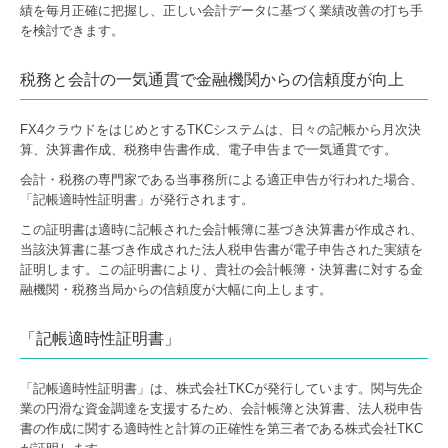
績を毎月正確に把握し、正しい会計データに基づく業績改善の打ち手
を検討できます。
税務と会計の一気通貫で金融機関からの信頼度が向上
FX4クラウドをはじめとするTKCシステムは、日々の記帳から月次決
算、決算書作成、税務申告書作成、電子申告まで一気通貫です。
会計・税務の専門家である当事務所による適正申告が行われた場合、
「記帳適時性証明書」が発行されます。
この証明書は適時に記帳された会計帳簿に基づき決算書が作成され、
当該決算書に基づき作成された法人税申告書が電子申告された実績を
証明します。この証明書により、貴社の会計帳簿・決算書に対する金
融機関・税務当局からの信頼度が大幅に向上します。
「記帳適時性証明書」
「記帳適時性証明書」は、株式会社TKCが発行しています。関与先企
業の円滑な資金調達を支援するため、会計帳簿と決算書、法人税申告
書の作成に関する適時性と計算の正確性を第三者である株式会社TKC