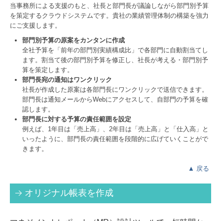
当事務所による支援のもと、社長と部門長が議論しながら部門別予算
を策定するクラウドシステムです。貴社の業績管理体制の構築を強力
にご支援します。
部門別予算の原案をカンタンに作成
全社予算を「前年の部門別実績構成比」で各部門に自動割当てし
ます。割当て後の部門別予算を修正し、社長が考える・部門別予
算を策定します。
部門長宛の通知はワンクリック
社長が作成した原案は各部門長にワンクリックで送信できます。
部門長は通知メールからWebにアクセスして、自部門の予算を確
認します。
部門長に対する予算の責任範囲を設定
例えば、1年目は「売上高」、2年目は「売上高」と「仕入高」と
いったように、部門長の責任範囲を段階的に広げていくことがで
きます。
▲
戻る
オリジナル帳表を作成