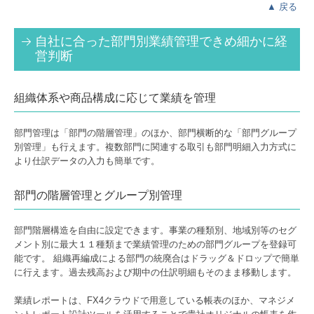
▲
戻る
自社に合った部門別業績管理できめ細かに経
営判断
組織体系や商品構成に応じて業績を管理
部門管理は「部門の階層管理」のほか、部門横断的な「部門グループ
別管理」も行えます。複数部門に関連する取引も部門明細入力方式に
より仕訳データの入力も簡単です。
部門の階層管理とグループ別管理
部門階層構造を自由に設定できます。事業の種類別、地域別等のセグ
メント別に最大１１種類まで業績管理のための部門グループを登録可
能です。 組織再編成による部門の統廃合はドラッグ＆ドロップで簡単
に行えます。過去残高および期中の仕訳明細もそのまま移動します。
業績レポートは、FX4クラウドで用意している帳表のほか、マネジメ