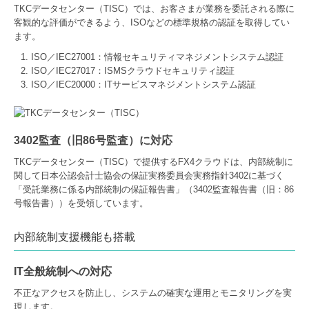
TKCデータセンター（TISC）では、お客さまが業務を委託される際に
客観的な評価ができるよう、ISOなどの標準規格の認証を取得してい
ます。
ISO／IEC27001：情報セキュリティマネジメントシステム認証
ISO／IEC27017：ISMSクラウドセキュリティ認証
ISO／IEC20000：ITサービスマネジメントシステム認証
3402監査（旧86号監査）に対応
TKCデータセンター（TISC）で提供するFX4クラウドは、内部統制に
関して日本公認会計士協会の保証実務委員会実務指針3402に基づく
「受託業務に係る内部統制の保証報告書」（3402監査報告書（旧：86
号報告書））を受領しています。
内部統制支援機能も搭載
IT全般統制への対応
不正なアクセスを防止し、システムの確実な運用とモニタリングを実
現します。