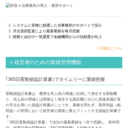
システムと実務に精通した当事務所のサポートで安心
月次巡回監査により最新業績を毎月把握
税務と会計の一気通貫で金融機関からの信頼度が向上
> 詳細はこちら
経営者のための業績管理機能
｢365日変動損益計算書｣でタイムリーに業績把握
変動損益計算書は、費用を売上高の増減に比例して発生する変動費
と、売上高の増減とは関係なく発生する固定費に分けた直接原価計算
の手法を用いた損益計算書のことです。業種を問わず、限界利益（粗
利益）の管理において経営者の感覚に最もフィットする損益計算書で
す。
「365日変動損益計算書」で全社の最新業績を一目で把握し、前年同
日、経営計画や同業他社（TKC経営指標）と比較できます。