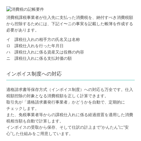
消費税課税事業者が仕入先に支払った消費税を、納付すべき消費税額
から控除するためには、下記イ〜ニの事実を記載した帳簿を作成する
必要があります。
イ 課税仕入れの相手方の氏名又は名称
ロ 課税仕入れを行った年月日
ハ 課税仕入れに係る資産又は役務の内容
ニ 課税仕入れに係る支払対価の額
インボイス制度への対応
適格請求書等保存方式（インボイス制度）への対応も万全です。仕入
税額控除の対象となる消費税額を正しく計算できます。
取引先が「適格請求書発行事業者」かどうかを自動で、定期的に
チェックします。
また、免税事業者等からの課税仕入れに係る経過措置を適用した消費
税相当額も自動で計算します。
インボイスの受取から保存、そして仕訳の計上まで“かんたん”に“安
心”した仕組みをご用意しています。