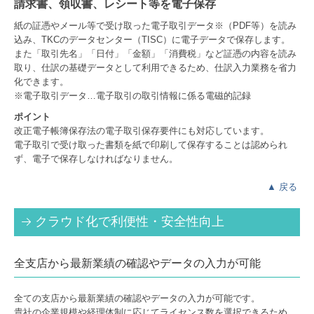
請求書、領収書、レシート等を電子保存
紙の証憑やメール等で受け取った電子取引データ※（PDF等）を読み
込み、TKCのデータセンター（TISC）に電子データで保存します。
また「取引先名」「日付」「金額」「消費税」など証憑の内容を読み
取り、仕訳の基礎データとして利用できるため、仕訳入力業務を省力
化できます。
※電子取引データ…電子取引の取引情報に係る電磁的記録
ポイント
改正電子帳簿保存法の電子取引保存要件にも対応しています。
電子取引で受け取った書類を紙で印刷して保存することは認められ
ず、電子で保存しなければなりません。
▲
戻る
クラウド化で利便性・安全性向上
全支店から最新業績の確認やデータの入力が可能
全ての支店から最新業績の確認やデータの入力が可能です。
貴社の企業規模や経理体制に応じてライセンス数を選択できるため、