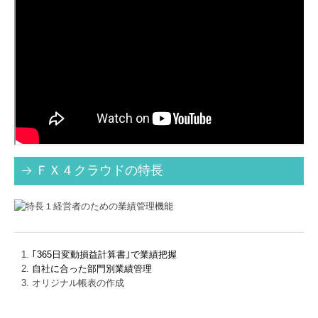
ＦＸ４クラウドの特長
｢365日変動損益計算書｣で業績把握
自社に合った部門別業績管理
オリジナル帳表の作成