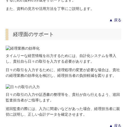
するための資料の作成をサポートします。
継続MASシステム
また、資料の見方や活用方法を丁寧にご説明します。
戦略販売・購買情報システム
▲ 戻る
戦略給与情報システム
経理面のサポート
建設業用会計情報DB
個人情報保護方針
タイムリーな経営情報を出力するためには、自計化システムを導入
し、貴社自ら日々の取引を入力する必要があります。
新型コロナ経営支援情報
日々の取引を入力するために、経理処理の変更が必要な場合は、貴社
経営者の四季
の経理業務の効率化を検討し、経理担当者の負担軽減を図ります。
TKC経営指標（速報版）
日々の取引の入力や証憑書の整理等を、貴社が自ら行えるよう、巡回
監査担当者がご指導します。
巡回監査の際には、入力に間違いなどがあった場合、経理担当者に親
切に説明し、正しい会計データを確定させます。
▲ 戻る