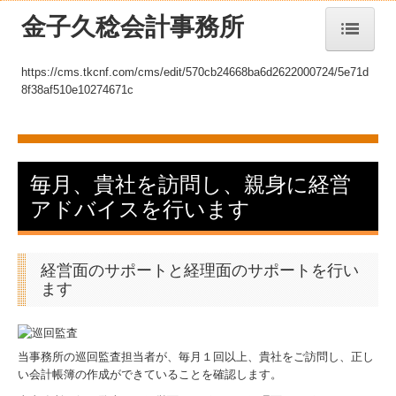
金子久稔会計事務所
トップページ
https://cms.tkcnf.com/cms/edit/570cb24668ba6d2622000724/5e71d
8f38af510e10274671c
TKCシステムQ&A
社長メニューASP版
経営革新等支援機関とは
毎月、貴社を訪問し、親身に経営
アドバイスを行います
経営改善計画の策定支援
経営改善オンデマンド講座
経営面のサポートと経理面のサポートを行い
経営者お役立ち情報
ます
お知らせ
事務所紹介
当事務所の巡回監査担当者が、毎月１回以上、貴社をご訪問し、正し
い会計帳簿の作成ができていることを確認します。
経営理念