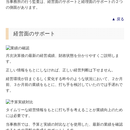
当事務所の行う監査は、経営面のサポートと経理面のサポートの２つ
の側面があります。
交通案内
▲ 戻る
業務案内
セミナー案内
経営面のサポート
リンク集
採用情報
月次決算後の最新の経営成績、財政状態を分かりやすくご説明しま
す。
お問合せ
正しい情報をもとにしなければ、正しい経営判断は下せません。
FX4クラウド
経営環境が目まぐるしく変化する昨今のような状況において、２か月
前、３か月前の業績をもとに、打ち手を検討していたのでは手遅れで
グループ通算（有利・不利）判定
す。
補助金・助成金・融資情報
タイムリーな経営情報をもとに打ち手を考えることが業績向上のため
関与先向け融資商品ご紹介
には必要です。
当事務所では、予算と実績の対比などを使用した、最新の業績を確認
戦略財務情報システム