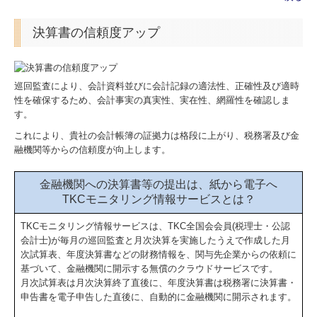
決算書の信頼度アップ
巡回監査により、会計資料並びに会計記録の適法性、正確性及び適時
性を確保するため、会計事実の真実性、実在性、網羅性を確認しま
す。
これにより、貴社の会計帳簿の証拠力は格段に上がり、税務署及び金
融機関等からの信頼度が向上します。
金融機関への決算書等の提出は、紙から電子へ
TKCモニタリング情報サービスとは？
TKCモニタリング情報サービスは、TKC全国会会員(税理士・公認
会計士)が毎月の巡回監査と月次決算を実施したうえで作成した月
次試算表、年度決算書などの財務情報を、関与先企業からの依頼に
基づいて、金融機関に開示する無償のクラウドサービスです。
月次試算表は月次決算終了直後に、年度決算書は税務署に決算書・
申告書を電子申告した直後に、自動的に金融機関に開示されます。