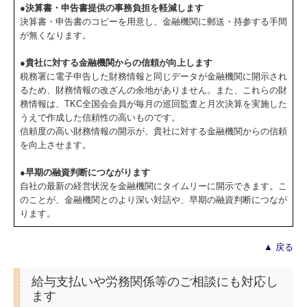
●決算書・申告書提供の事務負担を軽減します
決算書・申告書のコピーを用意し、金融機関に郵送・持参する手間
が無くなります。
●貴社に対する金融機関からの信頼が向上します
税務署に電子申告した財務情報と同じデータが金融機関に開示され
るため、財務情報の改ざんの余地がありません。また、これらの財
務情報は、TKC全国会会員が毎月の巡回監査と月次決算を実施した
うえで作成した信頼性の高いものです。
信頼度の高い財務情報の開示が、貴社に対する金融機関からの信頼
を向上させます。
●早期の融資判断につながります
自社の最新の経営状況を金融機関にタイムリーに開示できます。こ
のことが、金融機関とのより深い対話や、早期の融資判断につなが
ります。
▲ 戻る
給与支払いや労務関係等のご相談にも対応し
ます