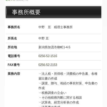
経営革新等支援機関とは
事務所概要
経営改善計画の策定支援
経営情報サービス 無料
事務所名
中野 亘 税理士事務所
経営総合支援サービス「Bizup」会員制
所長名
中野 亘
最新システム＆ウィルス対策コーナー
所在地
新潟県加茂市柳町1-4-5
地元企業紹介
電話番号
0256-52-1516
FAX番号
0256-52-2153
個人情報保護方針
業務内容
・法人税・所得税・消費税の申告書、各種
求人情報
届出書の作成
・譲渡、贈与、相続の事前対策、申告書の
作成
・税務調査の立会い
・その他税務判断に関する相談
・試算表、経営分析表の作成