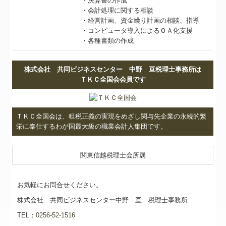
・決算書の作成
・会計処理に関する相談
・経営計画、資金繰り計画の相談、指導
・コンピュータ導入によるＯＡ化支援
・各種書類の作成
株式会社 共同ビジネスセンター 中野 亘税理士事務所は
ＴＫＣ全国会会員です
ＴＫＣ全国会は、租税正義の実現をめざし関与先企業の永続的繁
栄に奉仕するわが国最大級の職業会計人集団です。
関東信越税理士会所属
お気軽にお問合せください。
株式会社 共同ビジネスセンター中野 亘 税理士事務所
TEL：
0256-52-1516