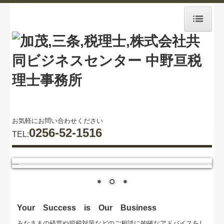
ホーム
事務所紹介
経営理念
交通案内
お気軽にお問い合わせください
0256-52-1516
TEL:
業務案内
セミナー案内
関連リンク
リンク集
Your Success is Our Business
みなさまの経営や節税対策などのご相談に的確なアドバイスをし