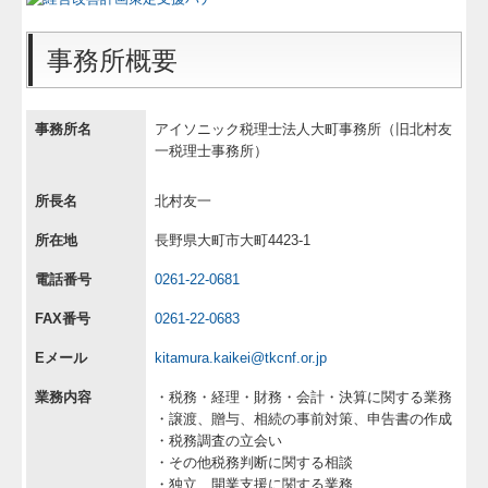
社会福祉法人の皆様へ
事務所概要
社会福祉法人会計Q&A
補助金・助成金・融資情報
事務所名
アイソニック税理士法人大町事務所（旧北村友
一税理士事務所）
関与先向け融資商品ご紹介
経営者お役立ち情報
所長名
北村友一
所在地
長野県大町市大町4423-1
経営改善オンデマンド講座
電話番号
0261-22-0681
個人情報保護方針
FAX番号
0261-22-0683
FX4クラウド
Eメール
kitamura.kaikei@tkcnf.or.jp
経営改善計画の策定支援
業務内容
・税務・経理・財務・会計・決算に関する業務
・譲渡、贈与、相続の事前対策、申告書の作成
経営革新等支援機関とは
・税務調査の立会い
・その他税務判断に関する相談
求人情報
・独立、開業支援に関する業務