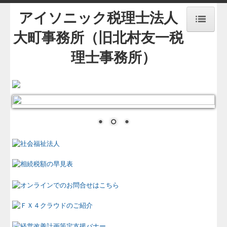
アイソニック税理士法人
大町事務所（旧北村友一税
HOME
理士事務所）
事務所紹介
経営理念
交通案内
業務案内
リンク集
セミナー案内
お知らせ
TKCシステムQ&A