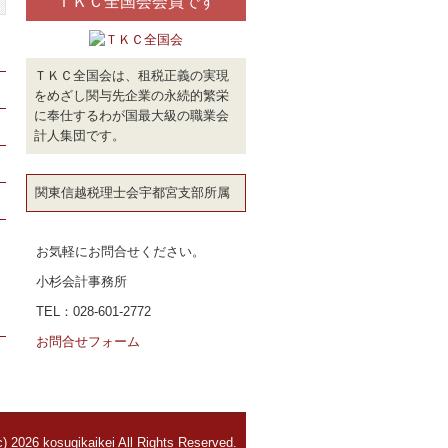
ＴＫＣ全国会会員です
ＴＫＣ全国会は、租税正義の実現
をめざし関与先企業の永続的繁栄
に奉仕するわが国最大級の職業会
計人集団です。
関東信越税理士会宇都宮支部所属
お気軽にお問合せください。
小杉会計事務所
TEL：028-601-2772
お問合せフォーム
c) 2026 kosugikaikei All Rights Reserved.