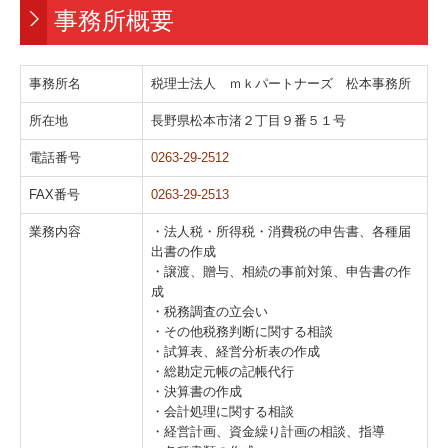
事務所概要
事務所名
税理士法人 ｍｋパートナーズ 松本事務所
所在地
長野県松本市渚２丁目９番５１号
電話番号
0263-29-2512
FAX番号
0263-29-2513
業務内容
・法人税・所得税・消費税の申告書、各種届
出書の作成
・譲渡、贈与、相続の事前対策、申告書の作
成
・税務調査の立会い
・その他税務判断に関する相談
・試算表、経営分析表の作成
・総勘定元帳の記帳代行
・決算書の作成
・会計処理に関する相談
・経営計画、資金繰り計画の相談、指導