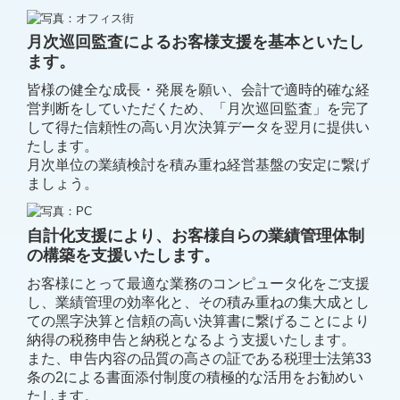
月次巡回監査によるお客様支援を基本といたし
ます。
皆様の健全な成⻑・発展を願い、会計で適時的確な経
営判断をしていただく
ため、「月次巡回監査」を完了
して得た信頼性の高い月次決算データを翌月に
提供い
たします。
月次単位の業績検討を積み重ね経営基盤の安定に繋げ
ましょう。
自計化支援により、お客様自らの業績管理体制
の構築を支援いたします。
お客様にとって最適な業務のコンピュータ化をご支援
し、業績管理の効率化
と、その積み重ねの集⼤成とし
ての⿊字決算と信頼の⾼い決算書に繋げるこ
とにより
納得の税務申告と納税となるよう支援いたします。
また、申告内容の品質の高さの証である税理士法第33
条の2による書面添付
制度の積極的な活用をお勧めい
たします。