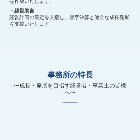
を作成いたします。
・経営助⾔
経営計画の策定を⽀援し、⿊字決算と健全な成⻑発展
を⽀援いたします。
事務所の特長
〜成⻑・発展を⽬指す経営者・事業主の皆様
へ〜
―
―
―