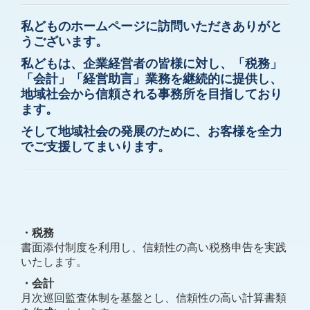
私どものホームページに訪問いただきありがと
リンク集
うございます。
業務案内
私どもは、企業経営者の皆様に対し、「税務」
「会計」「経営助言」業務を継続的に
提供し、
採用情報
地域社会から信頼される事務所を目指しており
ます。
募集要項
そして地域社会の発展のために、お客様を全力
でご支援してまいります。
お問い合わせ
個人情報保護方針
社会福祉法人の皆様へ
・税務
所得税の改正
書面添付制度を利用し、信頼性の高い税務申告を実践
いたします。
・会計
月次巡回監査体制を基盤とし、信頼性の高い計算書類