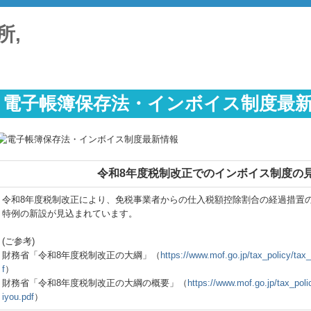
電子帳簿保存法・インボイス制度最
令和8年度税制改正でのインボイス制度の
令和8年度税制改正により、免税事業者からの仕入税額控除割合の経過措置
特例の新設が見込まれています。
(ご参考)
財務省「令和8年度税制改正の大綱」（
https://www.mof.go.jp/tax_policy/tax
f
）
財務省「令和8年度税制改正の大綱の概要」（
https://www.mof.go.jp/tax_poli
iyou.pdf
）