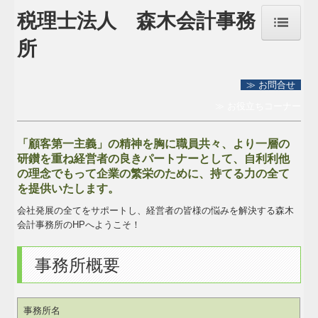
税理士法人 森木会計事務
所
トップページ
≫ お問合せ
事務所紹介
≫ お役立ちコーナー
経営理念
「顧客第一主義」の精神を胸に職員共々、より一層の
研鑚を重ね経営者の良きパートナーとして、自利利他
交通案内
の理念でもって企業の繁栄のために、持てる力の全て
を提供いたします。
業務案内
会社発展の全てをサポートし、経営者の皆様の悩みを解決する森木
会計事務所のHPへようこそ！
セミナー案内
事務所概要
料金について
FX4クラウド
事務所名