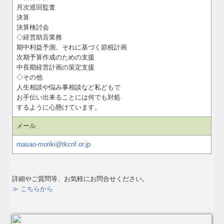
月次巡回監査
決算
決算検討会
◇経営助言業務
期中利益予測、それに基づく節税計画
次期予算作成のための支援
中長期経営計画の策定支援
◇その他
人生相談や悩み事相談など私どもで
お手伝い出来ることには何でも対処
するように心懸けています。
メール
masao-moriki@tkcnf.or.jp
詳細やご質問等、お気軽にお問合せください。
≫ こちらから