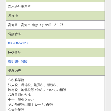
病院・診療所の皆様へ
森木会計事務所
所在地
補助金・助成金・融資情報
高知県 高知市 南はりまや町 2-1-27
関与先向け融資商品ご紹介
電話番号
社長メニューASP版
088-882-7128
TKCシステムQ&A
FAX番号
088-884-4653
経営革新等支援機関とは
業務内容
経営改善オンデマンド講座
◇税務業務
法人税、所得税、消費税、相続税、
戦略財務情報システム
贈与税、地価税等々諸税についての相談
税務書類の作成
継続MASシステム
申告、調査立会い
その他税務に関する一切の業務
◇会計業務