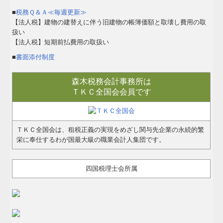
■
税務Ｑ＆Ａ≪毎週更新≫
【法人税】建物の建替えに伴う旧建物の帳簿価額と取壊し費用の取
扱い
【法人税】短期前払費用の取扱い
■
書面添付制度
森木税務会計事務所は
ＴＫＣ全国会会員です
ＴＫＣ全国会は、租税正義の実現をめざし関与先企業の永続的繁
栄に奉仕するわが国最大級の職業会計人集団です。
四国税理士会所属