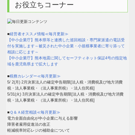
お役立ちコーナー
■
経営者オススメ情報≪毎月更新≫
【中小企業庁】熊本県等と連携した巡回相談・専門家派遣の電話受
付を実施します～被災された中小企業・小規模事業者に寄り添って
相談に応じます～
【中小企業庁】熊本地震に関してセーフティネット保証4号の指定地
域を鹿児島県まで拡大します
■
税務カレンダー≪毎月更新≫
5/ 2(月) 2月決算法人の確定申告期限[法人税・消費税及び地方消費
税・法人事業税・（法人事業所税）・法人住民税]
5/31(火) 3月決算法人の確定申告期限[法人税・消費税及び地方消費
税・法人事業税・（法人事業所税）・法人住民税]
■
Ｑ＆Ａ経営相談≪毎月更新≫
電力全面自由化が中小企業に与える影響
障害者雇用促進法の改正
軽減税率対応レジの補助金について