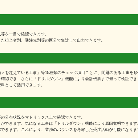
況等を一目で確認できます。
また担当者別、受注先別等の区分で集計して出力できます。
＞を超えている工事」等15種類のチェック項目ごとに、問題のある工事を順
を確認でき、さらに「ドリルダウン」機能により会計伝票まで遡って検証でき
資料として活用できます。
事の分布状況をマトリックス上で確認できます。
とができます。気になる工事は「ドリルダウン」機能により原因究明できます
握できます。これにより、業務のバランスを考慮した受注活動が可能になりま