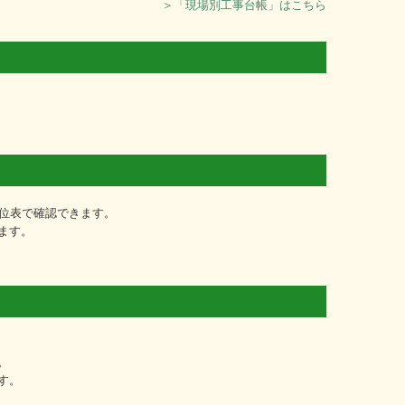
＞「現場別工事台帳」はこちら
位表で確認できます。
ます。
。
す。