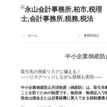
ホーム
事務所紹介
経営理念
職員紹介
求人情報
交通案内
リンク集
中小企業倒産防
取引先の倒産リスクに備える！
――リスクヘッジしながら節税も実現――
中小企業倒産防止共済制度（倒産防）は、取引先
ことを防ぐための制度です。無担保・無保証人で掛金
掛金は損金または必要経費に算入できる税制優遇