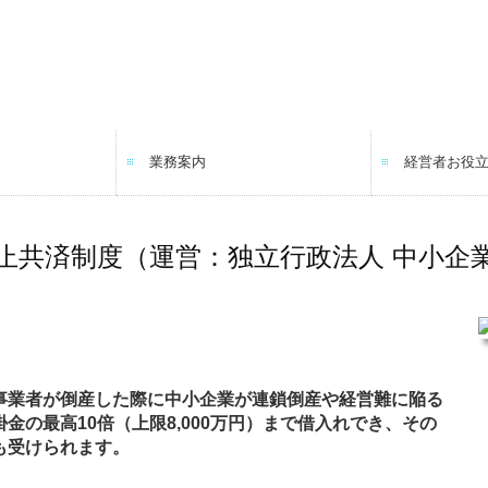
業務案内
経営者お役
料金について
よくある質問
TKCシステム
経営革新等
止共済制度（運営：独立行政法人 中小企
事業者が倒産した際に中小企業が連鎖倒産や経営難に陥る
の最高10倍（上限8,000万円）まで借入れでき、その
も受けられます。