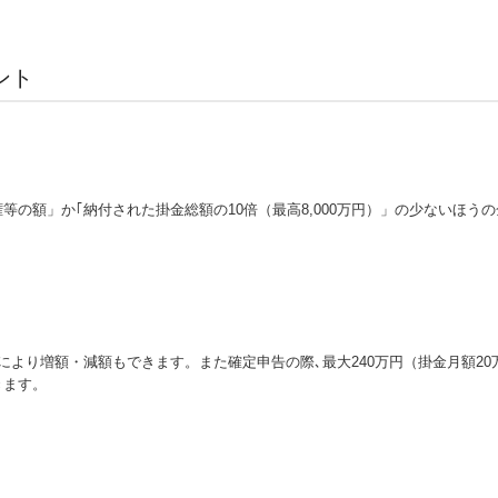
ント
等の額」か｢納付された掛金総額の10倍（最高8,000万円）」の少ないほ
況により増額・減額もできます。また確定申告の際､最大240万円（掛金月額2
きます。