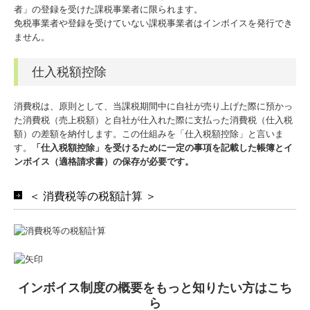
者」の登録を受けた課税事業者に限られます。
TKCのFinTechサービス
免税事業者や登録を受けていない課税事業者はインボイスを発行でき
ません。
国の共済制度活用コーナー
仕入税額控除
社長メニューASP版
消費税は、原則として、当課税期間中に自社が売り上げた際に預かっ
た消費税（売上税額）と自社が仕入れた際に支払った消費税（仕入税
額）の差額を納付します。この仕組みを「仕入税額控除」と言いま
す。
「仕入税額控除」を受けるために一定の事項を記載した帳簿とイ
ンボイス（適格請求書）の保存が必要です。
＜ 消費税等の税額計算 ＞
インボイス制度の概要をもっと知りたい方はこち
ら