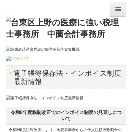
ホーム
事務所紹介
リンク集
業務案内
電子帳簿保存法・インボイス制度
税務・会計
最新情報
創業支援・会社設立
当事務所の特長
令和8年度税制改正でのインボイス制度の見直しにつ
ワンストップサービス
いて
顧問契約の流れ
令和8年度税制改正により、免税事業者からの仕入税額控除割合の