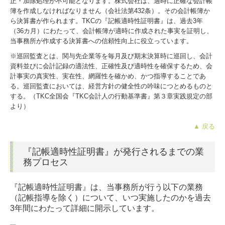
正・加除処理が不可能となります。株式会社は、適時に正確な会計帳
簿を作成しなければなりません（会社法第432条）。その会計帳簿か
ら決算書が作られます。TKCの『記帳適時性証明書』は、過去3年
（36カ月）にわたって、会計帳簿が適時に作成された事実を証明し、
当事務所が作成する決算書への信頼性向上に役立っています。
※巡回監査とは、関与先企業等を毎月及び期末決算時に巡回し、会計
資料並びに会計記録の適法性、正確性及び適時性を確保するため、会
計事実の真実性、実在性、網羅性を確かめ、かつ指導することであ
る。巡回監査においては、経営方針の健全性の吟味につとめるものと
する。（TKC全国会『TKC会計人の行動基準書』第３章実践規定の部
より）
▲ 戻る
『記帳適時性証明書』が発行されるまでの業
務プロセス
『記帳適時性証明書』は、当事務所が行う以下の業務
（記帳指導を除く）について、いつ実施したのかを過去
3年間にわたって詳細に開示しています。