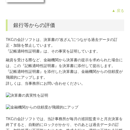
TKCのFinTechサービス
▲ 戻る
国の共済制度活用コーナー
銀行等からの評価
社長メニューASP版
TKCの会計ソフトは、決算書の“改ざん”につながる過去データの訂
正・加除を禁止しています。
『記帳適時性証明書』は、その事実を証明しています。
融資を受ける際など、金融機関から決算書の提示を求められた場合に
は、この『記帳適時性証明書』を決算書に添付して提出します。
『記帳適時性証明書』を添付した決算書は、金融機関からの信頼度が
飛躍的にアップします。
詳しくは、当事務所にお問い合わせください。
TKCの会計ソフトでは、当計事務所が毎月の巡回監査※と月次決算を
終了すると、自動的にロックがかかり、そのあとは過去データの訂