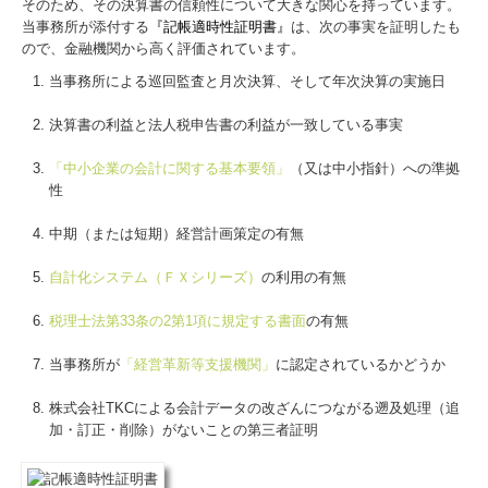
そのため、その決算書の信頼性について大きな関心を持っています。
当事務所が添付する
『記帳適時性証明書
』
は、次の事実を証明したも
よくある質問
ので、金融機関から高く評価されています。
採用情報
当事務所による巡回監査と月次決算、そして年次決算の実施日
決算書の利益と法人税申告書の利益が一致している事実
募集要項
「中小企業の会計に関する基本要領」
（又は中小指針）への準拠
経営者お役立ち情報
性
補助金・助成金・融資情報
中期（または短期）経営計画策定の有無
円滑な事業承継を支援
自計化システム（ＦＸシリーズ）
の利用の有無
社会福祉法人の新制度対応
税理士法第33条の2第1項に規定する書面
の有無
当事務所が
「経営革新等支援機関」
に認定されているかどうか
メディカルニュース
株式会社TKCによる会計データの改ざんにつながる遡及処理（追
経営革新等支援機関とは
加・訂正・削除）がないことの第三者証明
TKCシステムQ&A