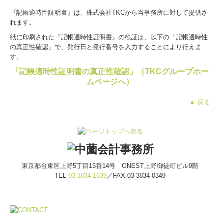
『記帳適時性証明書
』
は、株式会社TKCから当事務所に対して提供さ
れます。
紙に印刷された『記帳適時性証明書
』
の検証は、以下の「記帳適時性
の
真正性確認」
で、発行日と発行番号を入力することにより行えま
す。
「記帳適時性証明書の真正性確認」（TKCグループホー
ムページへ）
▲ 戻る
東京都台東区上野5丁目15番14号 ONEST上野御徒町ビル9階
TEL
03-3834-1639
／FAX 03-3834-0349