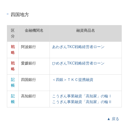
四国地方
区
金融機関名
融資商品名
分
戦
阿波銀行
あわぎんTKC戦略経営者ローン
略
戦
愛媛銀行
ひめぎんTKC戦略経営者ローン
略
記
四国銀行
＜四銀＞ＴＫＣ提携融資
帳
記
高知銀行
こうぎん事業融資「高知家」の輪Ⅰ
帳
こうぎん事業融資「高知家」の輪Ⅱ
▲ 戻る