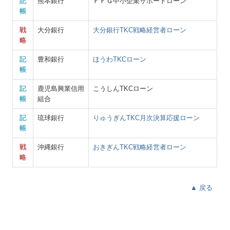
記
熊本銀行
ＦＦＧ中小企業サポートローン
帳
戦
大分銀行
大分銀行TKC戦略経営者ローン
略
記
豊和銀行
ほうわTKCローン
帳
記
鹿児島興業信用
こうしんTKCローン
帳
組合
記
琉球銀行
りゅうぎんTKC月次決算応援ローン
帳
戦
沖縄銀行
おきぎん
TKC戦略経営者ローン
略
▲ 戻る