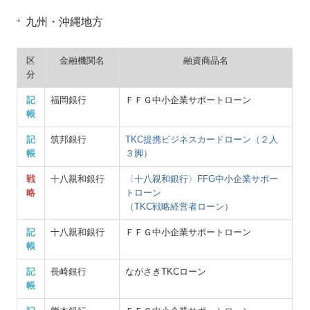
九州・沖縄地方
区
金融機関名
融資商品名
分
記
福岡銀行
ＦＦＧ中小企業サポートローン
帳
記
筑邦銀行
TKC提携ビジネスカードローン（２人
帳
３脚）
戦
十八親和銀行
〈十八親和銀行〉FFG中小企業サポー
略
トローン
（TKC戦略経営者ローン）
記
十八親和銀行
ＦＦＧ中小企業サポートローン
帳
記
長崎銀行
ながさきTKCローン
帳