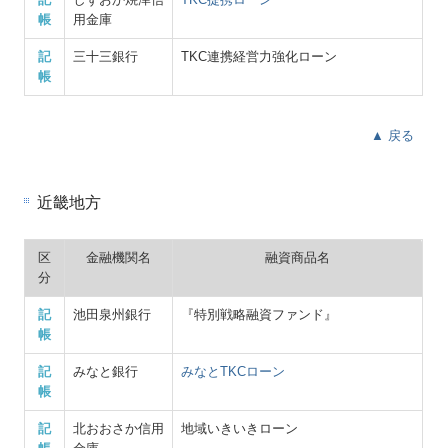
帳
用金庫
記
三十三銀行
TKC連携経営力強化ローン
帳
▲ 戻る
近畿地方
区
金融機関名
融資商品名
分
記
池田泉州銀行
『特別戦略融資ファンド』
帳
記
みなと銀行
みなとTKCローン
帳
記
北おおさか信用
地域いきいきローン