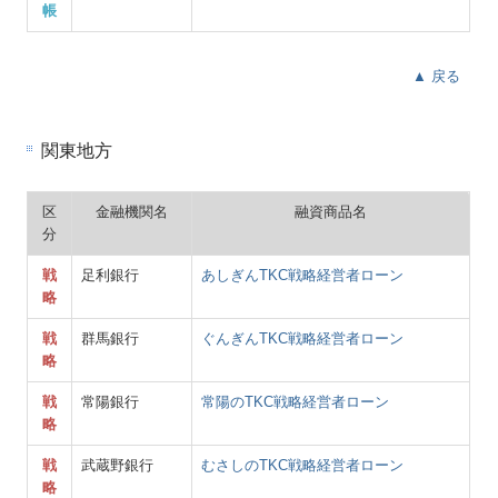
帳
▲ 戻る
関東地方
区
金融機関名
融資商品名
分
戦
足利銀行
あしぎんTKC戦略経営者ローン
略
戦
群馬銀行
ぐんぎんTKC戦略経営者ローン
略
戦
常陽銀行
常陽のTKC戦略経営者ローン
略
戦
武蔵野銀行
むさしのTKC戦略経営者ローン
略