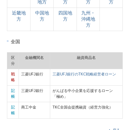
地方
方
方
方
近畿地
中国地
四国地
九州・
方
方
方
沖縄地
方
全国
区
金融機関名
融資商品名
分
戦
三菱UFJ銀行
三菱UFJ銀行のTKC戦略経営者ローン
略
記
三菱UFJ銀行
がんばる中小企業を応援するローン
帳
「極め」
記
商工中金
TKC全国会提携融資（経営力強化）
帳