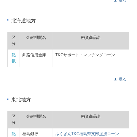
▲ 戻る
北海道地方
区
金融機関名
融資商品名
分
記
釧路信用金庫
TKCサポート・マッチングローン
帳
▲ 戻る
東北地方
区
金融機関名
融資商品名
分
記
福島銀行
ふくぎんTKC福島県支部提携ローン