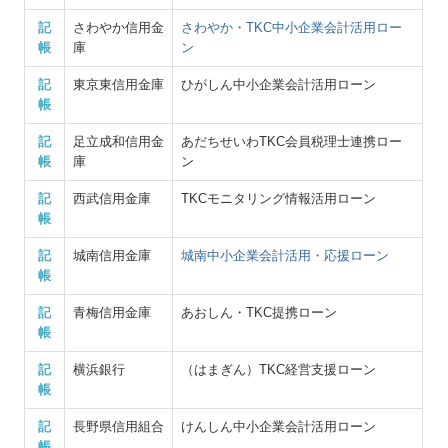
記
さわやか信用金
さわやか・TKC中小企業会計活用ロー
帳
庫
ン
記
東京東信用金庫
ひがしん中小企業会計活用ローン
帳
記
足立成和信用金
あだちせいわTKC会員税理士連携ロー
帳
庫
ン
記
西武信用金庫
TKCモニタリング情報活用ローン
帳
記
城南信用金庫
城南中小企業会計活用・応援ローン
帳
記
青梅信用金庫
あおしん・TKC提携ローン
帳
記
横浜銀行
（はまぎん）TKC経営支援ローン
帳
記
長野県信用組合
けんしん中小企業会計活用ローン
帳