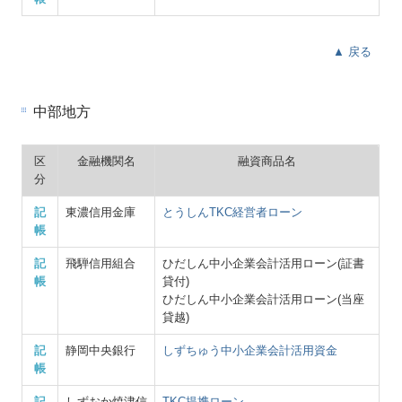
▲ 戻る
中部地方
区
金融機関名
融資商品名
分
記
東濃信用金庫
とうしんTKC経営者ローン
帳
記
飛騨信用組合
ひだしん中小企業会計活用ローン(証書
帳
貸付)
ひだしん中小企業会計活用ローン(当座
貸越)
記
静岡中央銀行
しずちゅう中小企業会計活用資金
帳
記
しずおか焼津信
TKC提携ローン