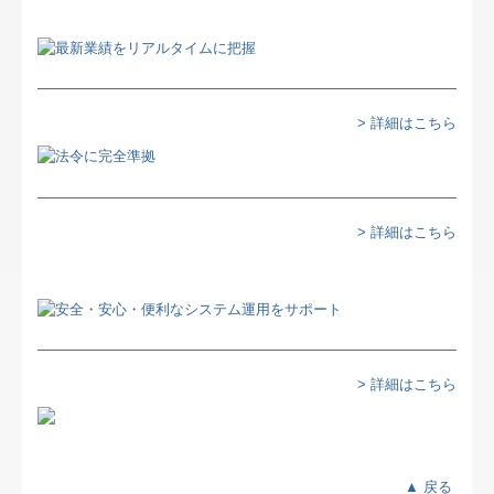
交通案内
お問合せ
リンク集
> 詳細はこちら
病院・診療所の皆様へ
社会福祉法人会計Q&A
> 詳細はこちら
FX4クラウド
補助金・助成金・融資情報
関与先向け融資商品ご紹介
> 詳細はこちら
経営者お役立ち情報
TKCシステムQ&A
▲ 戻る