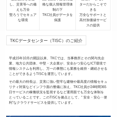
し、災害等への備
格な個人情報管理体
ターだからこそで
えも万全
制の下
きる
堅ろうでセキュア
TKC社員がデータを
万全なサポートと
な環境
保護
高付加価値サービ
スの提供
TKCデータセンター（TISC）のご紹介
平成15年10月の開設以来、TKCでは、当事務所とその関与先企
業、地方公共団体、中堅・大企業が、安全かつ安心なICT環境で
情報システムを利用し、万一の事態にも業務を維持・継続させる
ことができるようTISCを運営しています。
その最大の特長は、災害に強い堅牢な建物や最高度の情報セキュ
リティ対策などインフラ面の整備に加え、TKC社員が24時間365
日サービスの稼働状況を監視するなど運用面でも万全な体制を
とっていることです。このTISCを拠点として、“ 安全・安心・便
利”なクラウドサービスを提供しています。