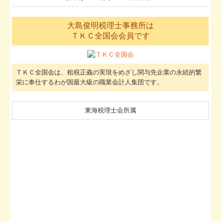
・経理・会計・決算に関する業務
・e-Tax電子申告・電子納税に関する業務
・建設業許可等行政書士の業務
※岡崎市で税理士・会計士・会計事務所をお探
しなら
愛知県岡崎市土井町字荒井乙の大島俊明税理士
事務所まで。
その他の地域に関しましても対応させて頂きま
す。
ご気軽にお問い合わせください。
※お客様（社長様）には私の携帯番号をお知ら
せします。
携帯は２４時間３６５日稼働。
大島俊明税理士事務所は
ＴＫＣ全国会会員です
ＴＫＣ全国会は、租税正義の実現をめざし関与先企業の永続的繁