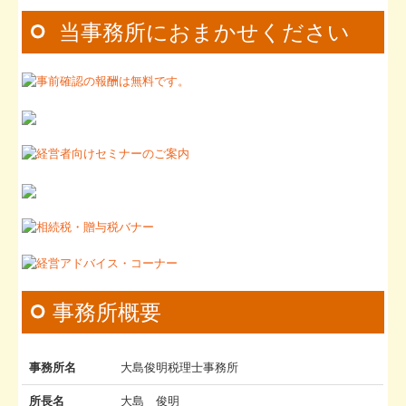
TKCシステムQ&A
お問合せ
経営革新等支援機関とは
相談は気軽に大島俊明税理士事務所へ
経営改善オンデマンド講座
1.毎月会計専門家が貴社に出向きます。2. わかりやすく貴社の経
経営改善計画の策定支援
営成績を解説します。3.正しい決算と営業報告書作成のお手伝い
をします。4. e-Tax 電子申告・電子納税を支援します。5.建設業
すべてお任せが良いという方
許可等官公庁への書類作成・提出を代行します。
円満な相続・事業承継を支援
当事務所におまかせください
会計ソフト(FX2)の導入
創業の夢をお手伝いします