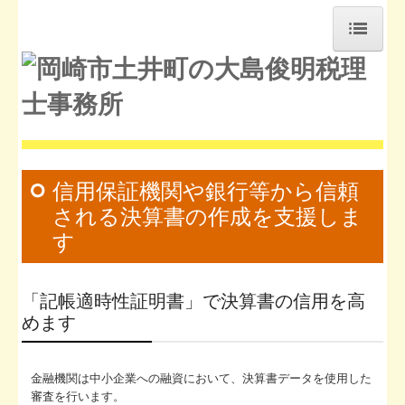
ホーム
事務所紹介
経営理念
お知らせ
信用保証機関や銀行等から信頼
される決算書の作成を支援しま
セミナー案内
す
交通案内
リンク集
「記帳適時性証明書」で決算書の信用を高
めます
経営者お役立ち情報
補助金・助成金・融資情報
金融機関は中小企業への融資において、決算書データを使用した
審査を行います。
関与先向け融資商品ご紹介