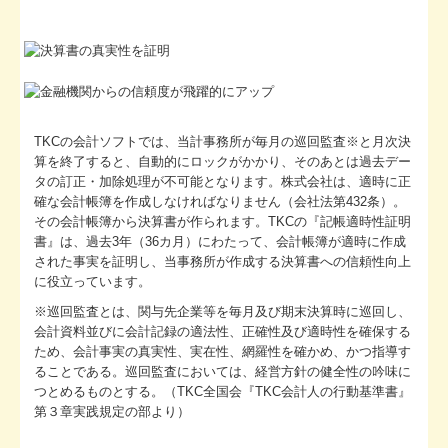
TKCの会計ソフトでは、当計事務所が毎月の巡回監査※と月次決
算を終了すると、自動的にロックがかかり、そのあとは過去デー
タの訂正・加除処理が不可能となります。株式会社は、適時に正
確な会計帳簿を作成しなければなりません（会社法第432条）。
その会計帳簿から決算書が作られます。TKCの『記帳適時性証明
書』は、過去3年（36カ月）にわたって、会計帳簿が適時に作成
された事実を証明し、当事務所が作成する決算書への信頼性向上
に役立っています。
※巡回監査とは、関与先企業等を毎月及び期末決算時に巡回し、
会計資料並びに会計記録の適法性、正確性及び適時性を確保する
ため、会計事実の真実性、実在性、網羅性を確かめ、かつ指導す
ることである。巡回監査においては、経営方針の健全性の吟味に
つとめるものとする。（TKC全国会『TKC会計人の行動基準書』
第３章実践規定の部より）