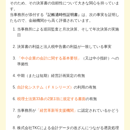
そのため、その決算書の信頼性について大きな関心を持っていま
す。
TKCシステムQ&A
当事務所が添付する
『記帳適時性証明書
』
は、次の事実を証明し
たもので、金融機関から高く評価されています。
お問合せ
当事務所による巡回監査と月次決算、そして年次決算の実施
経営革新等支援機関とは
日
経営改善オンデマンド講座
決算書の利益と法人税申告書の利益が一致している事実
経営改善計画の策定支援
「中小企業の会計に関する基本要領」
（又は中小指針）への
準拠性
すべてお任せが良いという方
中期（または短期）経営計画策定の有無
円満な相続・事業承継を支援
自計化システム（ＦＸシリーズ）
の利用の有無
会計ソフト(FX2)の導入
税理士法第33条の2第1項に規定する書面
の有無
創業の夢をお手伝いします
当事務所が
「経営革新等支援機関」
に認定されているかどう
か
株式会社TKCによる会計データの改ざんにつながる遡及処理