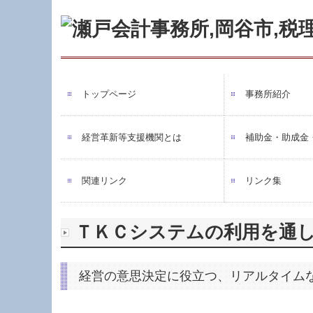
トップページ
事務所紹介
経営理念
職員紹介
業務案内
経営革新等支援機関とは
補助金・助成金
関連リンク
リンク集
ＴＫＣシステムの利用を通
経営の意思決定に役立つ、リアルタイム