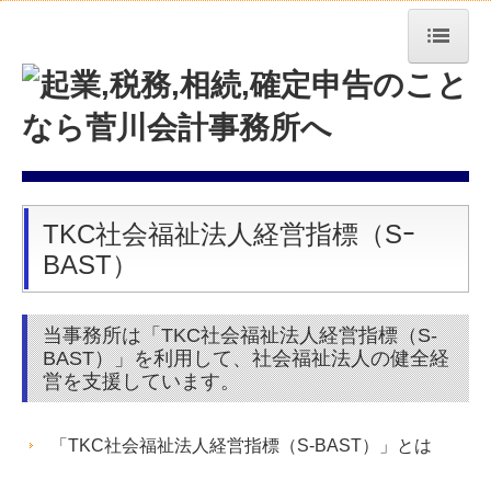
トップページ
事務所紹介
経営理念
TKC社会福祉法人経営指標（Sｰ
業務案内
BAST）
交通案内
セミナー案内
当事務所は「TKC社会福祉法人経営指標（S-
BAST）」を利用して、社会福祉法人の健全経
TKCシステムQ&A
営を支援しています。
社会福祉法人会計Q&A
「TKC社会福祉法人経営指標（S-BAST）」とは
社長メニューASP版