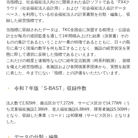
当指標は、社会福祉法人向けに開発された会計ソフトである「FX4ク
経営革新等支援機関とは
ラウド（社会福祉法人会計用）」および「社会福祉法人会計データ
ベース」を利用している社会福祉法人の計算書類を分類・編集し、収
経営改善オンデマンド講座
録した経営指標です。
当指標に収録されたデータは、TKC全国会に加盟する税理士・公認会
経営者お役立ち情報
計士が毎月の巡回監査を通して1年間積み上げた結果（決算書）その
ものの集計であるということが一番の特徴であるとともに、日々の取
リンク集
引に基づく現場の数字を何も加工することなく、施設の経営状況を実
態に即して適切に反映した指標であるといえます。
お問合せ
これだけの精度と速報性ならびに経年定点観測（時系列観測）、規模
を備えた経営指標は、各施設および各関係業界団体から、実態を如実
に表した、今までにない「指標」との評価をいただいています。
病院・診療所の皆様へ
社会福祉法人の皆様へ
令和７年版「S-BAST」収録件数
円満な相続・事業承継を支援
法人数で2,829件、拠点区分で7,272件、サービス区分で14,779件（う
ち児童福祉施設2,386件、老人福祉施設6,884件、障害者施設5,509件）
補助金・助成金・融資情報
となり、収録した事業（コード）は40業種（サービス区分）となりま
した。
関与先向け融資商品ご紹介
データの分類・編集