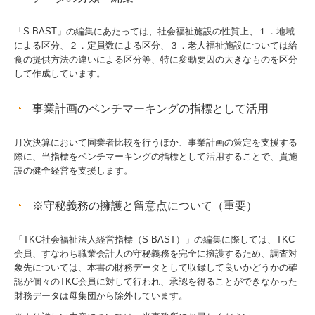
戦略財務情報システム
「S-BAST」の編集にあたっては、社会福祉施設の性質上、１．地域
継続MASシステム
による区分、２．定員数による区分、３．老人福祉施設については給
食の提供方法の違いによる区分等、特に変動要因の大きなものを区分
戦略販売・購買情報システム
して作成しています。
戦略給与情報システム
事業計画のベンチマーキングの指標として活用
建設業用会計情報DB
月次決算において同業者比較を行うほか、事業計画の策定を支援する
個人情報保護方針
際に、当指標をベンチマーキングの指標として活用することで、貴施
設の健全経営を支援します。
※守秘義務の擁護と留意点について（重要）
「TKC社会福祉法人経営指標（S-BAST）」の編集に際しては、TKC
会員、すなわち職業会計人の守秘義務を完全に擁護するため、調査対
象先については、本書の財務データとして収録して良いかどうかの確
認が個々のTKC会員に対して行われ、承認を得ることができなかった
財務データは母集団から除外しています。