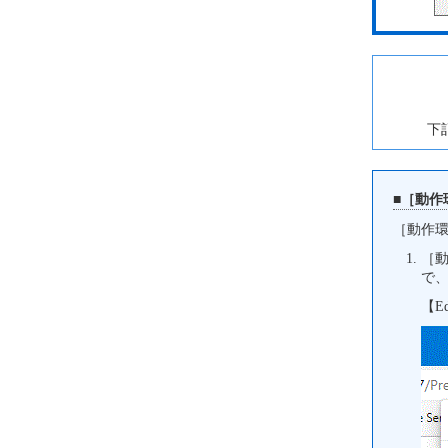
下
■［動作
［動作
［動
で
【E