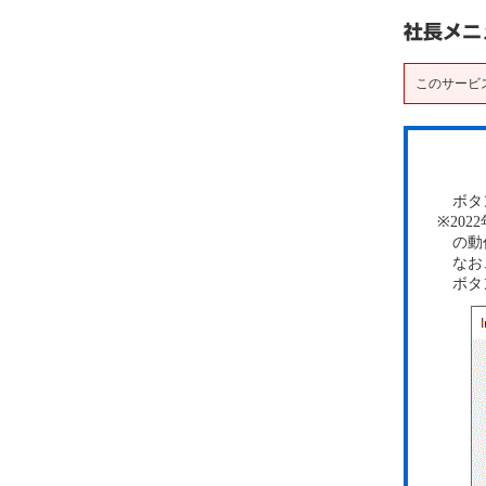
このサービ
ボタン
※20
の動作
なお、
ボタン