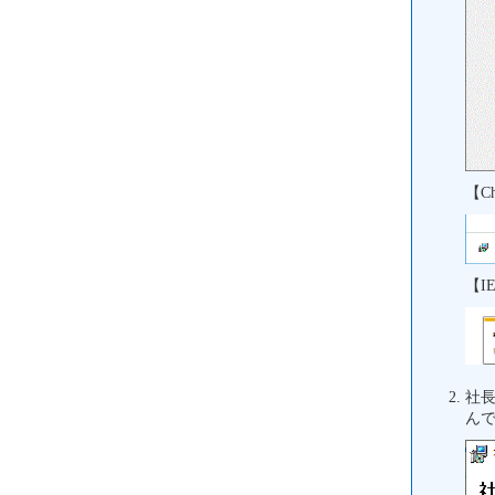
【C
【
社長
ん