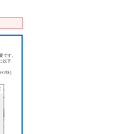
要です。
に以下
ﾝｾﾙ］