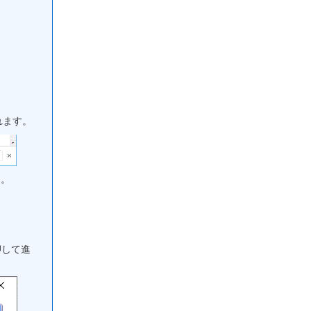
れます。
す。
押して進