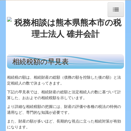
トップページ
事務所紹介
事務所概要
相続税額の早見表
経営理念
相続税の額は、相続財産の総額（債務の額を控除した後の額）と法
職員紹介
定相続人の数で決まってきます。
交通案内
下記の早見表では、相続財産の総額と法定相続人の数に基づいて計
算した、おおよその相続税額を示しています。
掲示板
より詳細な相続税額の把握には、財産の評価や各種の税法の特例の
適用など、専門的な知識が必要です。
業務案内
また、財産の額が多いほど、長期的な視点に立った相続対策が有効
になります。
社会福祉法人の皆様へ