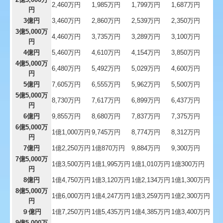
2,460万円
1,985万円
1,799万円
1,687万円
円
継続MASシステム
3億円
3,460万円
2,860万円
2,539万円
2,350万円
3億5,000万
戦略販売・購買情報システム
4,460万円
3,735万円
3,289万円
3,100万円
円
4億円
5,460万円
4,610万円
4,154万円
3,850万円
戦略給与情報システム
4億5,000万
6,480万円
5,492万円
5,029万円
4,600万円
円
建設業用会計情報DB
5億円
7,605万円
6,555万円
5,962万円
5,500万円
5億5,000万
お問合せ
8,730万円
7,617万円
6,899万円
6,437万円
円
6億円
9,855万円
8,680万円
7,837万円
7,375万円
TKCシステムQ&A
6億5,000万
1億1,000万円
9,745万円
8,774万円
8,312万円
円
社会福祉法人会計Q&A
7億円
1億2,250万円
1億870万円
9,884万円
9,300万円
7億5,000万
1億3,500万円
1億1,995万円
1億1,010万円
1億300万円
経営革新等支援機関とは
円
8億円
1億4,750万円
1億3,120万円
1億2,134万円
1億1,300万円
8億5,000万
1億6,000万円
1億4,247万円
1億3,259万円
1億2,300万円
円
９億円
1億7,250万円
1億5,435万円
1億4,385万円
1億3,400万円
9億5,000万