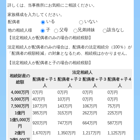
詳しくは、当事務所にお気軽にご相談ください。
病院・診療所の皆様へ
家族構成を入力してください。
いる
いない
配偶者
補助金・助成金・融資情報
子
父母
兄弟姉妹
該当なし
他の相続人様
【法定相続人が配偶者のみの場合の相続税額】
関連リンク
法定相続人が配偶者のみの場合は、配偶者の法定相続分（100％）が
リンク集
「配偶者の税額軽減」の対象となるため、相続税はかかりません。
【法定相続人が配偶者と子の場合の相続税額】
経営者お役立ち情報
法定相続人
相続財産の
配偶者＋子１
配偶者＋子２
配偶者＋子３
配偶者＋子４
セミナー案内
総額
人
人
人
人
4,000万円
0万円
0万円
0万円
0万円
経営改善オンデマンド講座
5,000万円
40万円
10万円
0万円
0万円
7,500万円
197万円
143万円
106万円
75万円
FX4クラウド
1億円
385万円
315万円
262万円
225万円
1億5,000万
関与先向け融資商品ご紹介
920万円
747万円
664万円
587万円
円
2億円
1,670万円
1,350万円
1,217万円
1,125万円
戦略財務情報システム
2億5,000万