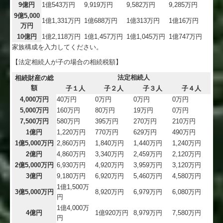
9億円
1億543万円
9,919万円
9,582万円
9,285万円
9億5,000
1億1,331万円
1億688万円
1億313万円
1億16万円
万円
10億円
1億2,118万円
1億1,457万円
1億1,045万円
1億747万円
家族構成を入力してください。
【法定相続人が子の場合の相続税額】
法定相続人
相続財産の総
額
子１人
子２人
子３人
子４人
4,000万円
40万円
0万円
0万円
0万円
5,000万円
160万円
80万円
19万円
0万円
7,500万円
580万円
395万円
270万円
210万円
1億円
1,220万円
770万円
629万円
490万円
1億5,000万円
2,860万円
1,840万円
1,440万円
1,240万円
2億円
4,860万円
3,340万円
2,459万円
2,120万円
2億5,000万円
6,930万円
4,920万円
3,959万円
3,120万円
3億円
9,180万円
6,920万円
5,460万円
4,580万円
1億1,500万
3億5,000万円
8,920万円
6,979万円
6,080万円
円
1億4,000万
4億円
1億920万円
8,979万円
7,580万円
円