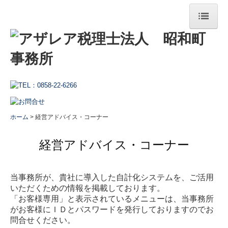
ホーム
当事務所の特長
事務所案内
税理士紹介
事務所概要
ホーム
経営アドバイス・コーナー
お知らせ
経営アドバイス・コーナー
お役立ち情報
サービス案内
当事務所が、貴社に導入した自計化システムを、ご活用
会計税務顧問（法人・個人）
いただくための情報を掲載しております。
「お客様専用」と表示されているメニューは、当事務所
経営支援
がお客様にＩＤとパスワードを発行しておりますのでお
問合せください。
相続