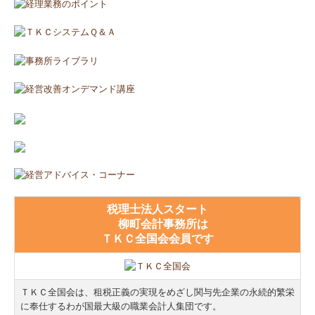
中小企業退職金共済制度
小規模企業共済制度
中小企業倒産防止共済制度
証憑保存機能
税務カレンダー
関与先向け融資商品ご紹介
経営者オススメ情報
税理士法人スタート
柳町会計事務所は
経営者お役立ち情報
ＴＫＣ全国会会員です
経営革新等支援機関とは
Q&A経営相談
ＴＫＣ全国会は、租税正義の実現をめざし関与先企業の永続的繁栄
に奉仕するわが国最大級の職業会計人集団です。