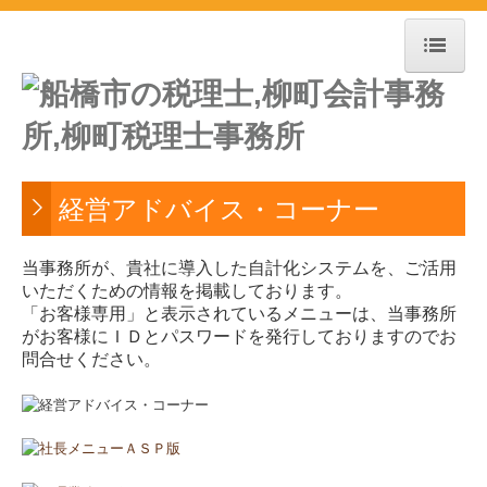
トップページ
事務所紹介
経営理念
経営アドバイス・コーナー
職員紹介
当事務所が、貴社に導入した自計化システムを、ご活用
交通案内
いただくための情報を掲載しております。
「お客様専用」と表示されているメニューは、当事務所
所得税の改正
がお客様にＩＤとパスワードを発行しておりますのでお
問合せください。
電帳法・インボイス最新情報
補助金・助成金・融資情報
国の共済制度活用コーナー