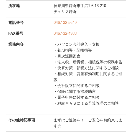
所在地
神奈川県鎌倉市手広1-6-13-210
チュリス鎌倉
電話番号
0467-32-5649
FAX番号
0467-32-4983
業務内容
・パソコン会計導入・支援
・初期指導・記帳指導
・月次巡回監査
・法人税、所得税、相続税等の税務申告
・決算対策 節税方法に関するご相談
・相続対策 資産有効利用に関するご相
談
・会社設立に関するご相談
・保険に関する節税助言
・電子申告に関するご相談
・継続ＭＡＳによる予算管理のご相談
その他特記事項
まずはご連絡を！！ご安心をお約束しま
す☆