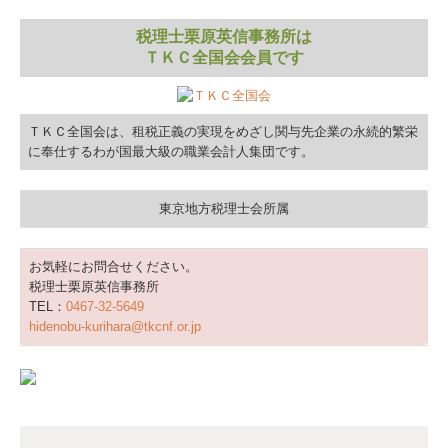
税理士栗原英信事務所は
ＴＫＣ全国会会員です
ＴＫＣ全国会は、租税正義の実現をめざし関与先企業の永続的繁栄
に奉仕するわが国最大級の職業会計人集団です。
東京地方税理士会所属
お気軽にお問合せください。
税理士栗原英信事務所
TEL：
0467-32-5649
hidenobu-kurihara@tkcnf.or.jp