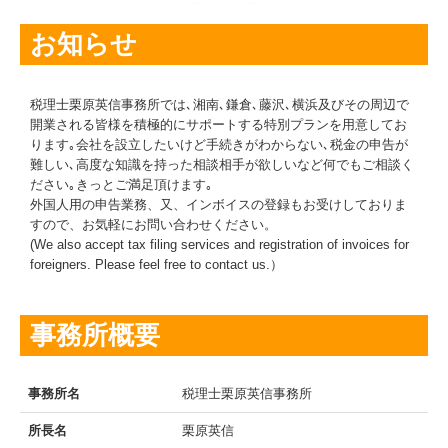
TKCシステムQ&A
お知らせ
経営改善オンデマンド講座
関与先向け融資商品ご紹介
税理士栗原英信事務所では､湘南､鎌倉､藤沢､横浜及びその周辺で
開業される皆様を積極的にサポートする特別プランを用意してお
補助金・助成金・融資情報
ります｡会社を設立したいけど手続きがわからない､税金の申告が
難しい､高度な知識を持った相談相手が欲しいなど何でもご相談く
ださい｡きっとご満足頂けます｡
リンク集
外国人用の申告業務、又、インボイスの登録もお受けしておりま
すので、お気軽にお問い合わせください。
求人情報
(We also accept tax filing services and registration of invoices for
foreigners. Please feel free to contact us.）
事務所概要
事務所名
税理士栗原英信事務所
所長名
栗原英信