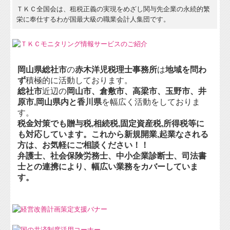
経理業務のポイント
ＴＫＣ全国会は、租税正義の実現をめざし関与先企業の永続的繁
栄に奉仕するわが国最大級の職業会計人集団です。
経営アドバイス・コーナー
TKCモニタリングサービス
岡山県総社市
の
赤木洋児税理士事務所
は
地域を問わ
ず
積極的に活動しております。
総社市
近辺の
岡山市、倉敷市、高梁市、玉野市、井
原市,
岡山県内と香川県
を幅広く活動をしておりま
す。
税金対策
でも
贈与税,相続税,固定資産税,所得税等
に
も対応しています。これから
新規開業,起業
なされる
方は、お気軽にご相談ください！！
弁護士、社会保険労務士、中小企業診断士、司法書
士との連携により、幅広い業務をカバーしていま
す。