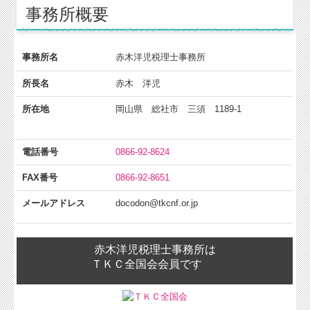
事務所概要
販売・購買システム
TKCシステムQ&A
事務所名
赤木洋児税理士事務所
スマート業績確認機能
所長名
赤木 洋児
TKCのFinTechサービス
所在地
岡山県 総社市 三須 1189-1
社長メニューASP版
電話番号
0866-92-8624
証憑保存機能
FAX番号
0866-92-8651
お役立ちコーナー(無料)
メールアドレス
docodon@tkcnf.or.jp
税務Q&A
赤木洋児税理士事務所は
税務カレンダー
ＴＫＣ全国会会員です
売上アップWebセミナー