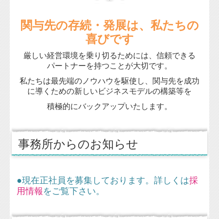
料金案内
関与先の存続・発展は、私たちの
採用情報
喜びです
厳しい経営環境を乗り切るためには、信頼できる
TKCシステムのご紹介
パートナーを持つことが大切です。
私たちは最先端のノウハウを駆使し、関与先を成功
黒字に導くTKCシステム
に導くための新しいビジネスモデルの構築等を
FXクラウドシリーズ
積極的にバックアップいたします。
FX2 中小企業向け
事務所からのお知らせ
e21まいスター
FX4クラウド
●現在正社員を募集しております。詳しくは
採
DAIC2 建設業用会計
用情報
をご覧下さい。
給与システム