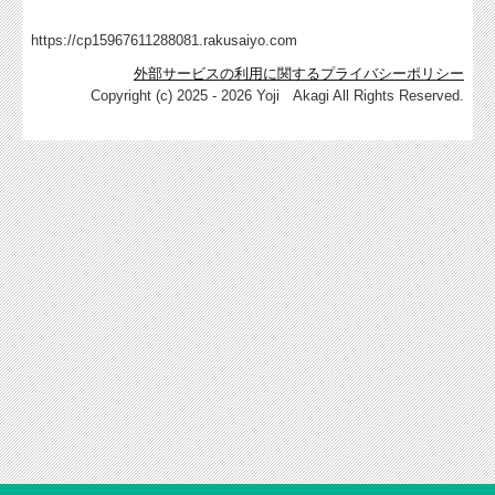
料金案内
https://cp15967611288081.rakusaiyo.com
外部サービスの利用に関するプライバシーポリシー
採用情報
Copyright (c) 2025 - 2026 Yoji Akagi All Rights Reserved.
TKCシステムのご紹介
黒字に導くTKCシステム
FXクラウドシリーズ
FX2 中小企業向け
e21まいスター
FX4クラウド
DAIC2 建設業用会計
給与システム