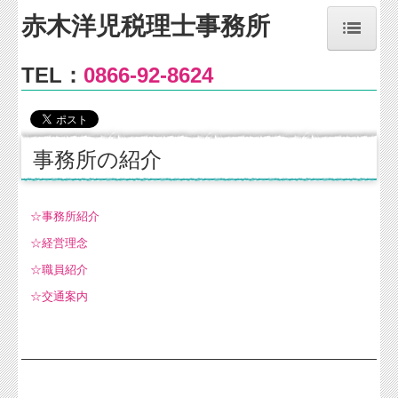
赤木洋児税理士事務所
TEL：
0866-92-8624
ホーム
事務所のご案内
事務所の紹介
事務所紹介
経営理念
☆事務所紹介
☆経営理念
交通案内
☆職員紹介
個人情報保護方針
☆交通案内
業務・料金
業務案内