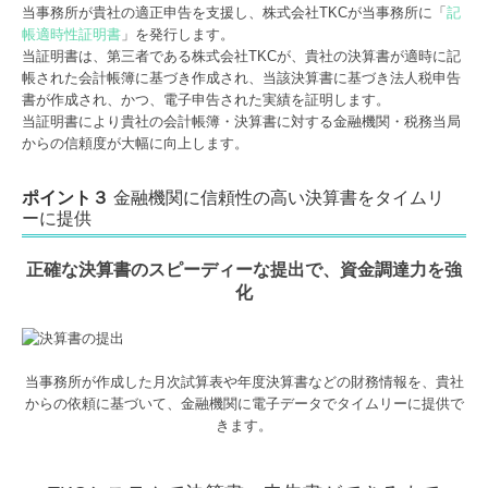
当事務所が貴社の適正申告を支援し、株式会社TKCが当事務所に「
記
帳適時性証明書
」を発行します。
当証明書は、第三者である株式会社TKCが、貴社の決算書が適時に記
帳された会計帳簿に基づき作成され、当該決算書に基づき法人税申告
書が作成され、かつ、電子申告された実績を証明します。
当証明書により貴社の会計帳簿・決算書に対する金融機関・税務当局
からの信頼度が大幅に向上します。
ポイント３
金融機関に信頼性の高い決算書をタイムリ
ーに提供
正確な決算書のスピーディーな提出で、資金調達力を強
化
当事務所が作成した月次試算表や年度決算書などの財務情報を、
貴社
からの依頼に基づいて、金融機関に電子データでタイムリーに提供で
きます。