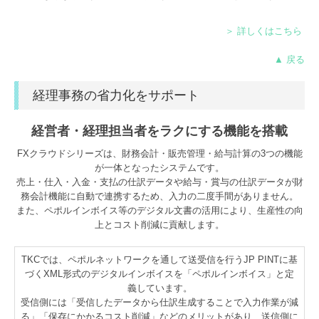
＞ 詳しくはこちら
▲ 戻る
経理事務の省力化をサポート
経営者・経理担当者をラクにする機能を搭載
FXクラウドシリーズは、財務会計・販売管理・給与計算の3つの機能
が一体となったシステムです。
売上・仕入・入金・支払の仕訳データや給与・賞与の仕訳データが財
務会計機能に自動で連携するため、入力の二度手間がありません。
また、ペポルインボイス等のデジタル文書の活用により、生産性の向
上とコスト削減に貢献します。
TKCでは、ペポルネットワークを通して送受信を行うJP PINTに基
づくXML形式のデジタルインボイスを「ペポルインボイス」と定
義しています。
受信側には「受信したデータから仕訳生成することで入力作業が減
る」「保存にかかるコスト削減」などのメリットがあり、送信側に