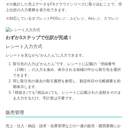
その集計した売上データをFXクラウドシリーズに取り込むことで、売
上仕訳の入力業務を省力化できます。
※対応しているタブレットPOSレジ：ユビレジ、Airレジ、スマレジ
わずか3ステップで仕訳が完成！
レシート入力方式
レシートを見ながら“かんたん”に入力できます。
取引先の入力は”かんたん”です。レシートに記載の「登録番号
（13桁）」の入力を進め、表示される候補の中から取引先を選択
できます。
同じ取引先の過去の取引履歴を参照し、勘定科目や元帳摘要を初
期表示します。
｢税抜き｣でも｢税込み｣でも、レシートに記載された金額をそのま
ま入力するだけ。手計算は不要です。
販売管理
売上・仕入・納品・請求・在庫管理などの一連の販売・購買業務にか