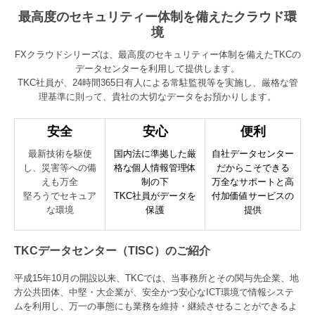
最高度のセキュリティー体制を備えたクラウド環
境
FXクラウドシリーズは、最高度のセキュリティー体制を備えたTKCの
データセンターを利用して提供します。
TKC社員が、24時間365日有人による常駐監視等を実施し、厳格な管
理基準に則って、貴社の大切なデータをお預かりします。
安全
安心
便利
最新技術を駆使
国内法に準拠した厳
自社データセンター
し、災害等への備
格な個人情報管理体
だからこそできる
えも万全
制の下
万全なサポートと高
堅ろうでセキュア
TKC社員がデータを
付加価値サービスの
な環境
保護
提供
TKCデータセンター（TISC）のご紹介
平成15年10月の開設以来、TKCでは、当事務所とその関与先企業、地
方公共団体、中堅・大企業が、安全かつ安心なICT環境で情報システ
ムを利用し、万一の事態にも業務を維持・継続させることができるよ