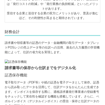
は「発行コストの削減」や「発行業務の負担軽減」といったメリッ
トがあります。
受信する企業と送信する企業の双方にメリットがあり、普及が進む
ほど、その利便性が高まると期待されています。
財務会計
請求書や領収書等の証憑のデータ・金融機関の取引データ・タブレッ
トPOSレジの売上データ等の仕訳への活用、過去の入力履歴の学習機
能によって、仕訳の省力化を実現します。
請求書等の保存から仕訳までをデジタル化
証憑保存機能
電子取引データ（PDF等）や紙の証憑を電子データとして保存。証憑
から読み取ったデータを活用して、仕訳データをかんたんに生成でき
ます。インボイスを保存する際に、適格請求書発行事業者の登録番号
をチェックして実在性を確認する機能も搭載しています。さらに、ペ
ポルインボイス（デジタルインボイス）の受信・保存と仕訳データの