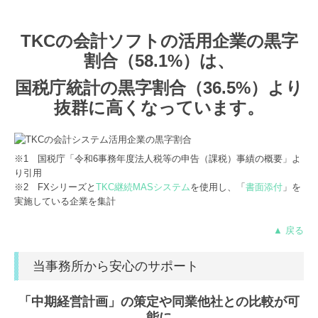
TKCの会計ソフトの活用企業の黒字
割合（58.1%）は、
国税庁統計の黒字割合（36.5%）より
抜群に高くなっています。
※1 国税庁「令和6事務年度法人税等の申告（課税）事績の概要」よ
り引用
※2 FXシリーズと
TKC継続MASシステム
を使用し、「
書面添付
」を
実施している企業を集計
▲ 戻る
当事務所から安心のサポート
「中期経営計画」の策定や同業他社との比較が可
能に