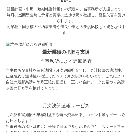
経営計画（中期・短期経営計画）の策定を、当事務所が支援します。
毎月の巡回監査時に予算と実績の進捗状況を確認し、経営助言を受け
られます。
同業種・同規模の平均事業者や優良企業との業績比較も可能となりま
す。
最新業績の把握を支援
当事務所による巡回監査
当事務所が貴社を毎月訪問（月次巡回監査）し、会計帳簿の適法性、
正確性及び適時性を検証したうえで月次決算を行います。これにより
自社の最新業績を毎月正確に把握し、正しい会計データに基づく業績
改善の打ち手を検討できます。
月次決算速報サービス
月次決算実施後の限界利益率や自己資本比率、コメント等をメールで
お届けします！
当事務所の巡回監査に出張等で同席できない場合でも、スマートフォ