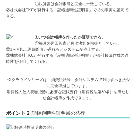
①決算書は会計帳簿と完全に一致している。
②株式会社TKCが発行する「記帳適時性証明書」でその事実を証明で
きる。
3.いつ会計帳簿を作ったか証明できる。
①毎月の巡回監査と月次決算を前提としている。
②3ヶ月以上巡回監査が遅れるとシステムが停止する。
③株式会社TKCが発行する「記帳適時性証明書」が会計帳簿作成の適
時性を証明してくれる。
FXクラウドシリーズは、消費税法等、会計システムで対応すべき法令
に完全準拠しています。
消費税の仕入税額控除に必要な記帳要件（消費税法第30条）を満たし
た会計帳簿を作成できます。
ポイント２
記帳適時性証明書の発行