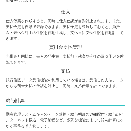
消込を行えます。
仕入
仕入伝票を作成すると、同時に仕入仕訳が自動計上されます。また、
支払予定を自動で登録できます。支払予定を登録しておくと、買掛
金・未払金計上の仕訳を自動生成し、支払日に支払仕訳を自動計上で
きます。
買掛金支払管理
売掛金と同様に、毎月の発生額・支払額・残高や今後の回収予定を確
認できます。
支払
銀行信販データ受信機能を利用している場合は、受信した支払データ
からも預金支払の仕訳を計上し、同時に支払伝票を計上できます。
給与計算
勤怠管理システムからのデータ連携・給与明細のWeb配付・給与のイ
ンターネット振込・電子納税など、多彩な機能によって給与計算にか
かる事務を省力化します。