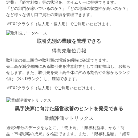
定費」「経常利益」等の状況を、タイムリーに把握できます。
「どの部門が稼いでいるのか？」「どの地域の収益性が高いのか？」
など様々な切り口で貴社の業績を管理できます。
※
FX2クラウド（法人用・個人用）でご利用いただけます。
取引先別の業績を管理できる
得意先順位月報
取引先の売上順位や取引額の増減を瞬時に確認できます。
売上高が減少傾向にある取引先を注意顧客として自動抽出し、お知ら
せします。また、取引先を売上高全体に占める割合や金額からランク
付け（S～Dランク）し、確認できます。
※FX2クラウド（法人用）でご利用いただけます。
黒字決算に向けた経営改善のヒントを発見できる
業績評価マトリックス
過去3年分のデータをもとに、「売上高」「限界利益率」から「商
品・市場戦略の成果」を検証できます。また、「限界利益額」「経常