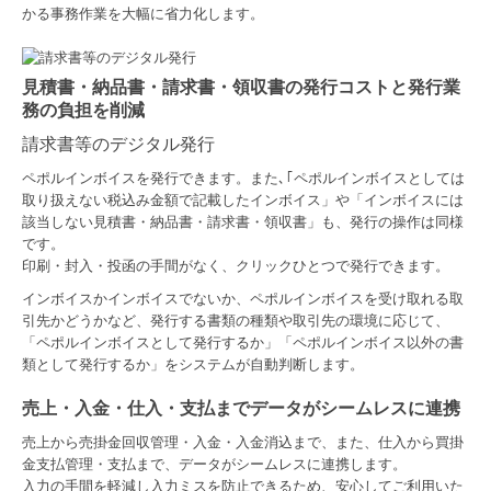
かる事務作業を大幅に省力化します。
見積書・納品書・請求書・領収書の発行コストと発行業
務の負担を削減
請求書等のデジタル発行
ペポルインボイスを発行できます。また､｢ペポルインボイスとしては
取り扱えない税込み金額で記載したインボイス」や「インボイスには
該当しない見積書・納品書・請求書・領収書」も、発行の操作は同様
です。
印刷・封入・投函の手間がなく、クリックひとつで発行できます。
インボイスかインボイスでないか、ペポルインボイスを受け取れる取
引先かどうかなど、発行する書類の種類や取引先の環境に応じて、
「ペポルインボイスとして発行するか」「ペポルインボイス以外の書
類として発行するか」をシステムが自動判断します。
売上・入金・仕入・支払までデータがシームレスに連携
売上から売掛金回収管理・入金・入金消込まで、また、仕入から買掛
金支払管理・支払まで、データがシームレスに連携します。
入力の手間を軽減し入力ミスを防止できるため、安心してご利用いた