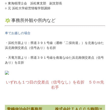
○ 東海税理士会 浜松東支部 副支部長
○ 元 浜松大学経営情報学部講師
事務所外観や所内など
車でお越しの場合
・浜松方面より：県道３９１号線（通称「二俣街道」）を北進なゆた
浜北南側交差点（信号あり）を右折
・天竜方面より：県道３９１号線を南進なゆた浜北南側交差点（信号
あり）を左折
いずれも１つ目の交差点（信号なし）を右折 ５０ｍ先
右手
青嶋伸治会計事務所 株式会社ＴＡＣＣＳ静岡は