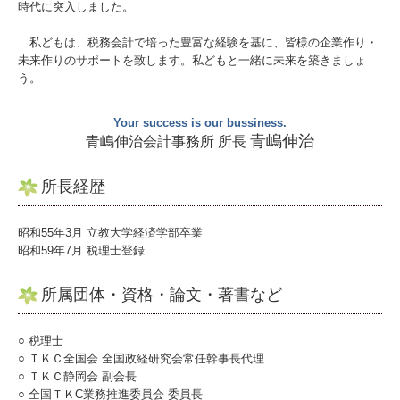
時代に突入しました。
お知らせ
私どもは、税務会計で培った豊富な経験を基に、皆様の企業作り・
未来作りのサポートを致します。私どもと一緒に未来を築きましょ
セミナー案内
う。
補助金・助成金・融資情報
Your success is our bussiness.
関与先向け融資商品ご紹介
青嶋伸治
青嶋伸治会計事務所 所長
経営者オススメ情報
所長経歴
お問合せ
昭和55年3月 立教大学経済学部卒業
昭和59年7月 税理士登録
お問合せ
所属団体・資格・論文・著書など
経営者お役立ち情報
○ 税理士
TKCシステムのご紹介
○ ＴＫＣ全国会 全国政経研究会常任幹事長代理
○ ＴＫＣ静岡会 副会長
お客様紹介
○ 全国ＴＫC業務推進委員会 委員長