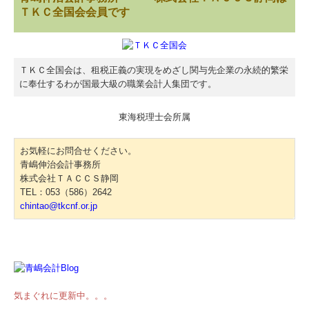
ＴＫＣ全国会会員です
ＴＫＣ全国会は、租税正義の実現をめざし関与先企業の永続的繁栄
に奉仕するわが国最大級の職業会計人集団です。
東海税理士会所属
お気軽にお問合せください。
青嶋伸治会計事務所
株式会社ＴＡＣＣＳ静岡
TEL：053（586）2642
chintao@tkcnf.or.jp
気まぐれに更新中。。。