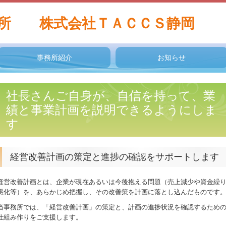
事務所紹介
お知らせ
事務所紹介
経営理念
品質方針
個人情報保護方針
交通案内
お知らせ
セミナー案内
補助金・助成金・融資情報
関与先向け融資商品ご紹介
経営者オススメ情報
社長さんご自身が、自信を持って、業
績と事業計画を説明できるようにしま
す
経営改善計画の策定と進捗の確認をサポートします
経営改善計画とは、企業が現在あるいは今後抱える問題（売上減少や資金繰
悪化等）を、あらかじめ把握し、その改善策を計画に落とし込んだものです
当事務所では、「経営改善計画」の策定と、計画の進捗状況を確認するため
仕組み作りをご支援します。