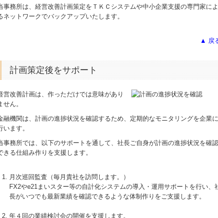
当事務所は、経営改善計画策定をＴＫＣシステムや中小企業支援の専門家に
るネットワークでバックアップいたします。
▲ 戻
計画策定後をサポート
経営改善計画は、作っただけでは意味があり
ません。
金融機関は、計画の進捗状況を確認するため、定期的なモニタリングを企業
行います。
当事務所では、以下のサポートを通して、社長ご自身が計画の進捗状況を確
できる仕組み作りを支援します。
月次巡回監査（毎月貴社を訪問します。）
FX2やe21まいスター等の自計化システムの導入・運用サポートを行い、
長がいつでも最新業績を確認できるような体制作りをご支援します。
年４回の業績検討会の開催を支援します。