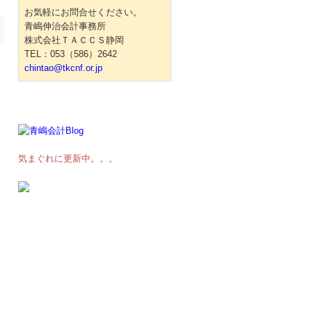
お気軽にお問合せください。
青嶋伸治会計事務所
株式会社ＴＡＣＣＳ静岡
TEL：053（586）2642
に
chintao@tkcnf.or.jp
気まぐれに更新中。。。