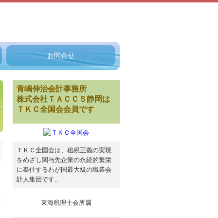
お問合せ
お問合せ
青嶋伸治会計事務所
株式会社ＴＡＣＣＳ静岡は
ＴＫＣ全国会会員です
ＴＫＣ全国会は、租税正義の実現
をめざし関与先企業の永続的繁栄
に奉仕するわが国最大級の職業会
り
計人集団です。
。
の
東海税理士会所属