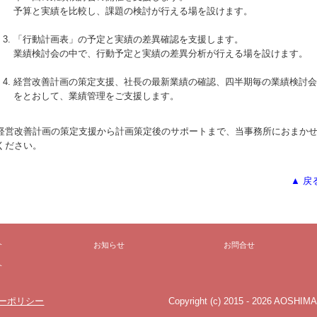
予算と実績を比較し、課題の検討が行える場を設けます。
「行動計画表」の予定と実績の差異確認を支援します。
業績検討会の中で、行動予定と実績の差異分析が行える場を設けます。
経営改善計画の策定支援、社長の最新業績の確認、四半期毎の業績検討会
をとおして、業績管理をご支援します。
経営改善計画の策定支援から計画策定後のサポートまで、当事務所におまか
ください。
▲ 戻
介
お知らせ
お問合せ
介
ーポリシー
Copyright (c) 2015 - 2026 AOSHIM