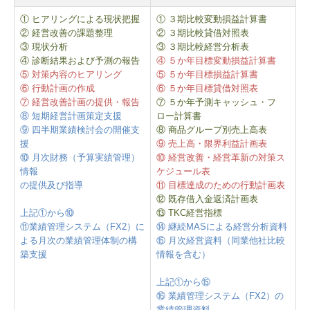
① ヒアリングによる現状把握
① ３期比較変動損益計算書
② 経営改善の課題整理
② ３期比較貸借対照表
③ 現状分析
③ ３期比較経営分析表
④ 診断結果および予測の報告
④ ５か年目標変動損益計算書
⑤ 対策内容のヒアリング
⑤ ５か年目標損益計算書
⑥ 行動計画の作成
⑥ ５か年目標貸借対照表
⑦ 経営改善計画の提供・報告
⑦ ５か年予測キャッシュ・フ
⑧ 短期経営計画策定支援
ロー計算書
⑨ 四半期業績検討会の開催支
⑧ 商品グループ別売上高表
援
⑨ 売上高・限界利益計画表
⑩ 月次財務（予算実績管理）
⑩ 経営改善・経営革新の対策ス
情報
ケジュール表
の提供及び指導
⑪ 目標達成のための行動計画表
⑫ 既存借入金返済計画表
上記①から⑩
⑬ TKC経営指標
⑪業績管理システム（FX2）に
⑭ 継続MASによる経営分析資料
よる月次の業績管理体制の構
⑮ 月次経営資料（同業他社比較
築支援
情報を含む）
上記①から⑮
⑯ 業績管理システム（FX2）の
業績管理資料