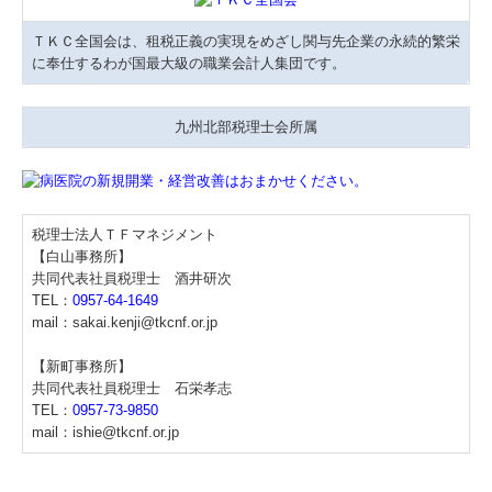
ＴＫＣ全国会は、租税正義の実現をめざし関与先企業の永続的繁栄
に奉仕するわが国最大級の職業会計人集団です。
九州北部税理士会所属
税理士法人ＴＦマネジメント
【白山事務所】
共同代表社員税理士 酒井研次
TEL：
0957-64-1649
mail：sakai.kenji@tkcnf.or.jp
【新町事務所】
共同代表社員税理士 石栄孝志
TEL：
0957-73-9850
mail：ishie@tkcnf.or.jp