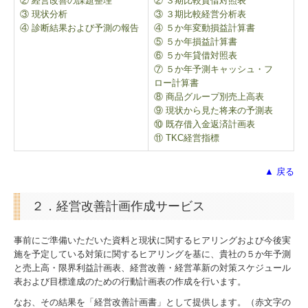
② 経営改善の課題整理
② ３期比較貸借対照表
③ 現状分析
③ ３期比較経営分析表
個人情報保護方針
④ 診断結果および予測の報告
④ ５か年変動損益計算書
⑤ ５か年損益計算書
TKCシステムQ&A
⑥ ５か年貸借対照表
⑦ ５か年予測キャッシュ・フ
ロー計算書
社会福祉法人会計Q&A
⑧ 商品グループ別売上高表
⑨ 現状から見た将来の予測表
経営革新等支援機関とは
⑩ 既存借入金返済計画表
⑪ TKC経営指標
経営改善計画の策定支援
▲ 戻る
経営改善オンデマンド講座
２．経営改善計画作成サービス
事前にご準備いただいた資料と現状に関するヒアリングおよび今後実
施を予定している対策に関するヒアリングを基に、貴社の５か年予測
と売上高・限界利益計画表、経営改善・経営革新の対策スケジュール
表および目標達成のための行動計画表の作成を行います。
なお、その結果を「経営改善計画書」として提供します。（赤文字の