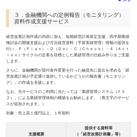
３．金融機関への定例報告（モニタリング）
資料作成支援サービス
経営改善計画作成の内容に加え、短期経営計画策定支援、四半期業績
検討会の開催支援および月次経営資料（予算実績管理）情報の提供を
行い、Ｐ（Ｐｌａｎ）－Ｄ（Ｄｏ）－Ｃ（Ｃｈｅｃｋ）－Ａ（Ａｃｔ
ｉｏｎ）サイクルの定着を目標とした業績管理の仕組み作りをご支援
します。
さらに、金融機関が貸付条件変更を行った融資先に提出を求める「経
営改善計画が予定通り進捗しているかどうかの報告書（モニタリン
グ）」の作成を支援します。
なお、当サービスのご利用に当たっては「業績管理システム（ＦＸ
２）」による業績管理体制の構築をお勧めします。（青文字のサービ
スが追加されます。）
対象：売上高１億円以上、１年契約
提供する資料等
支援概要
（
「経営改善計画書」等
）