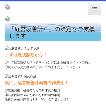
トップページ
「経営改善計画」の策定をご支援
します
お知らせ
経営理念
まずは現状診断から！
交通案内
①TKC経営指標とベンチマーキングによる改善ポイントの抽出
②現状から見た将来の予測（このままだと、こうなる）
リンク集
お問合せ
次に、経営改善計画書の作成を！
③業績回復・改善のための具体策の検討
FX4クラウド
④経営目標達成のための行動計画の策定
⑤経営改善計画書（B/S・P/L・C/F 等）の提供
グループ通算（有利・不利）判定