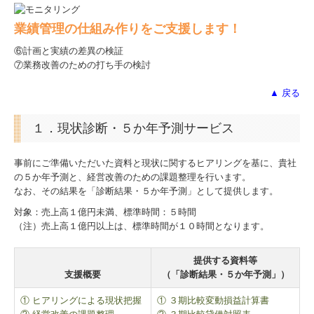
業績管理の仕組み作りをご支援します！
病院・診療所の皆様へ
⑥計画と実績の差異の検証
社会福祉法人の皆様へ
⑦業務改善のための打ち手の検討
▲ 戻る
補助金・助成金・融資情報
１．現状診断・５か年予測サービス
関与先向け融資商品ご紹介
事前にご準備いただいた資料と現状に関するヒアリングを基に、貴社
経営者お役立ち情報
の５か年予測と、経営改善のための課題整理を行います。
なお、その結果を「診断結果・５か年予測」として提供します。
経営者オススメ情報
対象：売上高１億円未満、標準時間：５時間
（注）売上高１億円以上は、標準時間が１０時間となります。
Q&A経営相談
提供する資料等
税務カレンダー
支援概要
（「診断結果・５か年予測」）
税務Q&A
① ヒアリングによる現状把握
① ３期比較変動損益計算書