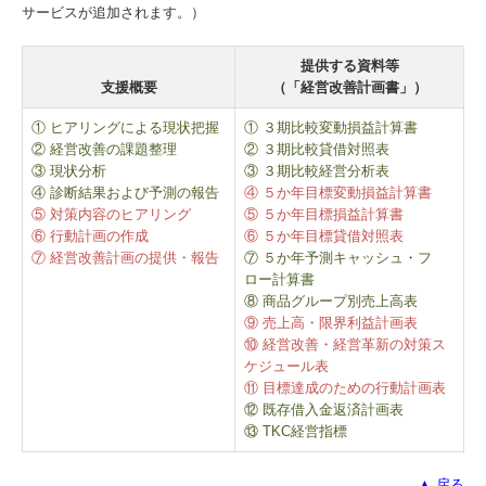
サービスが追加されます。）
提供する資料等
支援概要
（「経営改善計画書」）
① ヒアリングによる現状把握
① ３期比較変動損益計算書
② 経営改善の課題整理
② ３期比較貸借対照表
③ 現状分析
③ ３期比較経営分析表
④ 診断結果および予測の報告
④ ５か年目標変動損益計算書
⑤ 対策内容のヒアリング
⑤ ５か年目標損益計算書
⑥ 行動計画の作成
⑥ ５か年目標貸借対照表
⑦ 経営改善計画の提供・報告
⑦ ５か年予測キャッシュ・フ
ロー計算書
⑧ 商品グループ別売上高表
⑨ 売上高・限界利益計画表
⑩ 経営改善・経営革新の対策ス
ケジュール表
⑪ 目標達成のための行動計画表
⑫ 既存借入金返済計画表
⑬ TKC経営指標
▲ 戻る