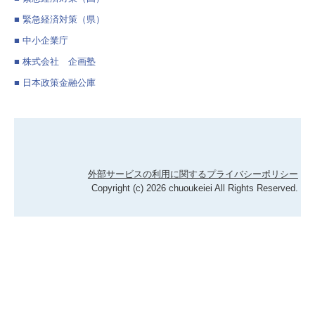
■ 緊急経済対策（県）
料金について
■ 中小企業庁
相続t特設サイト
■ 株式会社 企画塾
TKCシステムのご紹介
■ 日本政策金融公庫
社会福祉法人の皆様へ
病院・診療所の皆様へ
外部サービスの利用に関するプライバシーポリシー
経営者お役立ち情報
Copyright (c) 2026 chuoukeiei All Rights Reserved.
経営アドバイス・コーナー
経営改善オンデマンド講座
リンク集
関連リンク