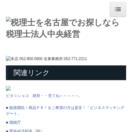
ホーム
経営革新等支援機関とは
関与先向け融資商品ご紹介
事務所紹介
関連リンク
経営理念
職員紹介
ビタ☆ショコ 絶対・・見てね～～～～～。
採用情報
■ 販路開拓！商品ＰＲ！をご希望の方は是非！「ビジネスマッチング
ゲート」
交通案内
■ 国税庁
業務案内
■ 緊急経済対策（国）