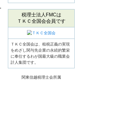
ー
税理士法人FMCは
ＴＫＣ全国会会員です
ＴＫＣ全国会は、租税正義の実現
をめざし関与先企業の永続的繁栄
に奉仕するわが国最大級の職業会
計人集団です。
関東信越税理士会所属