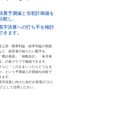
決算予測値と当初計画値を
比較し、
黒字決算への打ち手を検討
できます。
売上高・限界利益・経常利益の実績
など、経営者の知りたい数字を、
「累計残高」「移動合計」「各月発
生」の各グラフで確認できます。
さらに「このままいったらどうなる
か」という予測値と計画値を比較で
きます。
黒字決算に向けた先行き管理の"入り
口"として活用ください。