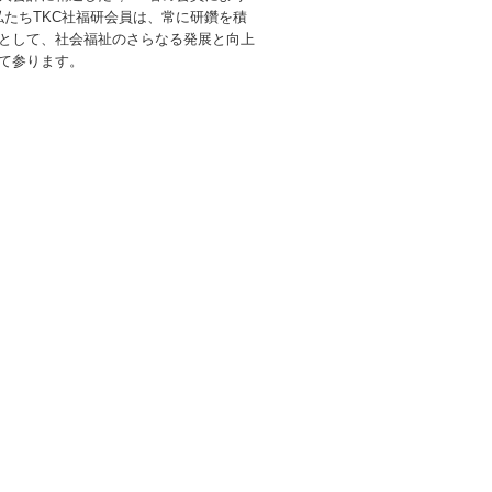
私たちTKC社福研会員は、常に研鑽を積
として、社会福祉のさらなる発展と向上
て参ります。