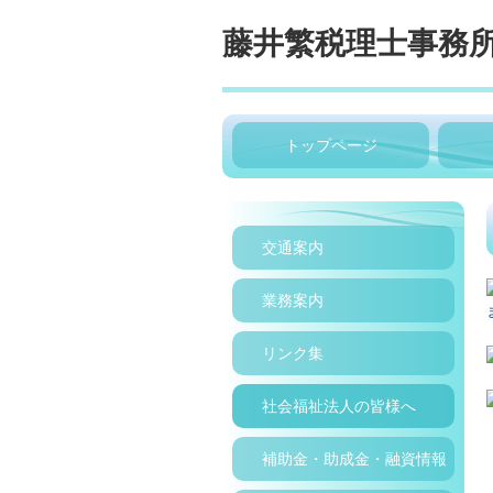
藤井繁税理士事務
トップページ
交通案内
業務案内
リンク集
社会福祉法人の皆様へ
補助金・助成金・融資情報