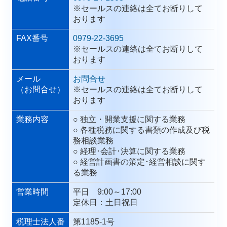
※セールスの連絡は全てお断りして
おります
FAX番号
0979-22-3695
※セールスの連絡は全てお断りして
おります
メール
お問合せ
（お問合せ）
※セールスの連絡は全てお断りして
おります
業務内容
○ 独立・開業支援に関する業務
○ 各種税務に関する書類の作成及び税
務相談業務
○ 経理･会計･決算に関する業務
○ 経営計画書の策定･経営相談に関す
る業務
営業時間
平日 9:00～17:00
定休日：土日祝日
税理士法人番
第1185-1号