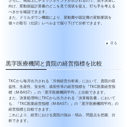
さらに、画面上にチェックポイントが示されるので、黒字決算に
向け、変動損益計算書のどこを見て現状を捉え、打ち手を考える
べきかを確認できます。
また、ドリルダウン機能により、変動費や固定費の変動要因を
個々の取引（仕訳）レベルまで掘り下げて分析できます。
▲
戻る
黒字医療機関と貴院の経営指標を比較
TKCから毎月出力される「月例経営分析表」において、貴院の収
益性、生産性、安全性、成長性等の経営指標を『TKC医業経営指
標（M-BAST）』の「黒字医療機関平均」と比較できます。
また、決算処理時にTKCから出力される「決算報告書」において
も、『TKC医業経営指標（M-BAST）』の「黒字医療機関平均」の
経営指標と比較できます。
これにより、経営における貴院の強み・弱み、問題点を把握、分
析できます。