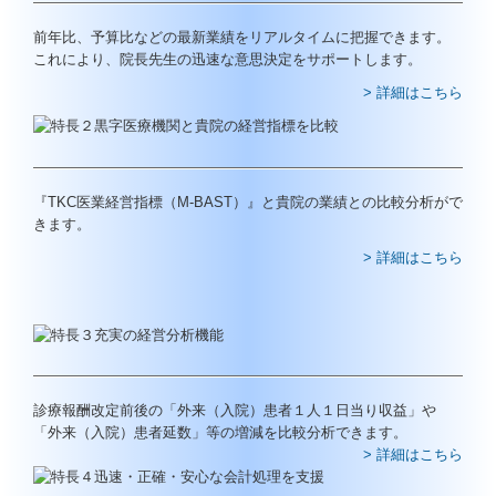
FX4クラウド
前年比、予算比などの最新業績をリアルタイムに把握できます。
これにより、院長先生の迅速な意思決定をサポートします。
PXまいポータル
> 詳細はこちら
当事務所について
事務所紹介
『TKC医業経営指標（M-BAST）』と貴院の業績との比較分析がで
経営理念
きます。
業務案内
> 詳細はこちら
料金について
セミナー案内
お客様紹介
診療報酬改定前後の「外来（入院）患者１人１日当り収益」や
メディア掲載
「外来（入院）患者延数」等の増減を比較分析できます。
> 詳細はこちら
採用情報