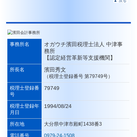
▲
戻る
オガウチ濱田税理士法人 中津事
事務所名
務所
【認定経営革新等支援機関】
濱田秀文
所長名
（税理士登録番号 第79749号）
79749
税理士登録番
号
1994/08/24
税理士登録年
月日
所在地
大分県中津市殿町1438番3
電話番号
0979-24-1508