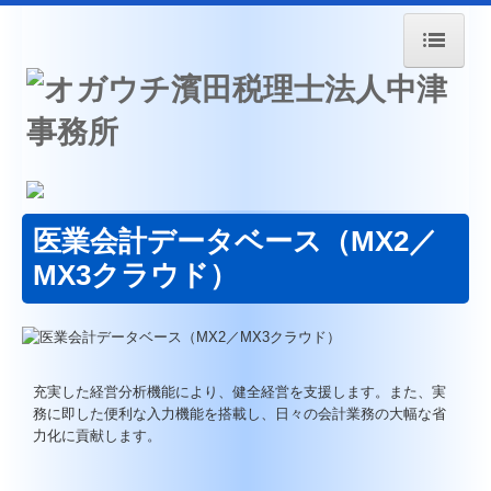
ホーム
経営革新等支援機関とは
マイナンバー制度への対応
大分県中津市のご紹介
医業会計データベース（MX2／
経営者お役立ち情報
MX3クラウド）
円滑な事業承継を支援
早期経営改善計画の策定支援
充実した経営分析機能により、健全経営を支援します。また、実
経営改善オンデマンド講座
務に即した便利な入力機能を搭載し、日々の会計業務の大幅な省
力化に貢献します。
経営アドバイス・コーナー
病院・診療所の皆様へ