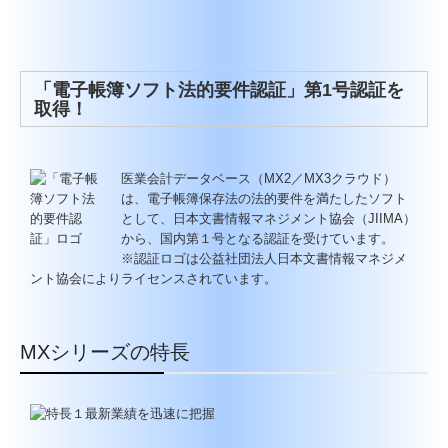
社会福祉法人の皆様へ
TKCシステムQ&A
「電子帳簿ソフト法的要件認証」第1号認証を
取得！
金融機関の皆様へ
ＴＫＣシステムで決算書・申告書ができるまで
医業会計データベース（MX2／MX3クラウド）
決算書の信頼性を高める三種の神器
は、電子帳簿保存法の法的要件を満たしたソフト
として、日本文書情報マネジメント協会（JIIMA）
税理士法第３３条の２に基づく添付書面
から、国内第１号となる認証を受けています。
※認証ロゴは公益社団法人日本文書情報マネジメ
TKCシステムのご紹介
ント協会によりライセンスされています。
FXクラウドシリーズ
MXシリーズの特長
TKCモニタリング情報サービス
TKCのFinTechサービス
証憑保存機能