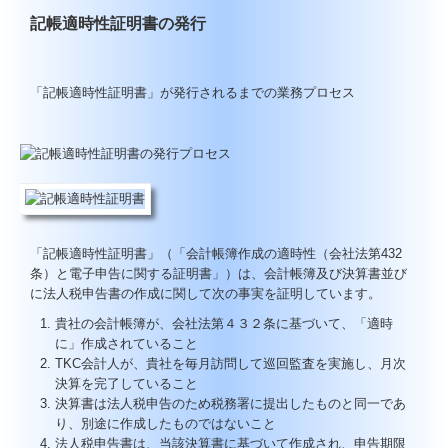
記帳適時性証明書の発行
「記帳適時性証明書」が発行されるまでの業務プロセス
「記帳適時性証明書」（「会計帳簿作成の適時性（会社法第432
条）と電子申告に関する証明書」）は、会計帳簿及び決算書並び
に法人税申告書の作成に関して次の事実を証明しています。
貴社の会計帳簿が、会社法第４３２条に基づいて、「適時
に」作成されていること
TKC会計人が、貴社を毎月訪問して巡回監査を実施し、月次
決算を完了していること
決算書は法人税申告のため税務署に提出したものと同一であ
り、別途に作成したものではないこと
法人税申告書は、当該決算書に基づいて作成され、申告期限