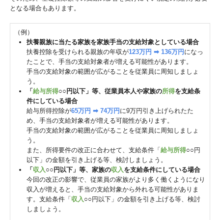
となる場合もあります。
（例）
扶養親族に当たる家族を家族手当の支給対象としている場合
扶養控除を受けられる親族の年収が
123万円 ➡ 136万円
になっ
たことで、手当の支給対象者が増える可能性があります。
手当の支給対象の範囲が広がることを従業員に周知しましょ
う。
「
給与所得
○○円以下」等、従業員本人や家族の
所得
を支給条
件にしている場合
給与所得控除が
65万円 ➡ 74万円
に9万円引き上げられたた
め、手当の支給対象者が増える可能性があります。
手当の支給対象の範囲が広がることを従業員に周知しましょ
う。
また、所得要件の改正に合わせて、支給条件「
給与所得
○○円
以下」の金額を引き上げる等、検討しましょう。
「
収入
○○円以下」等、家族の
収入
を支給条件にしている場合
今回の改正の影響で、従業員の家族がより多く働くようになり
収入が増えると、手当の支給対象から外れる可能性がありま
す。支給条件「
収入
○○円以下」の金額を引き上げる等、検討
しましょう。