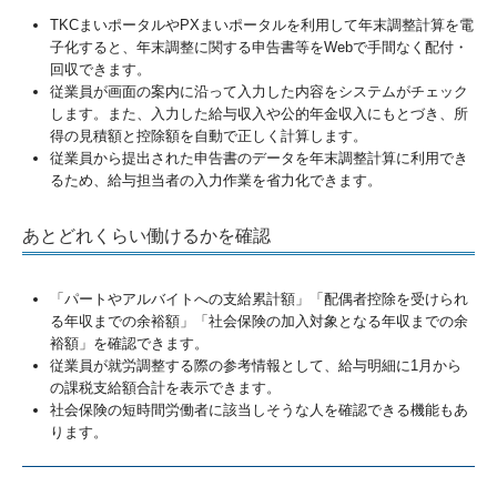
TKCまいポータルやPXまいポータルを利用して年末調整計算を電
子化すると、年末調整に関する申告書等をWebで手間なく配付・
回収できます。
従業員が画面の案内に沿って入力した内容をシステムがチェック
します。また、入力した給与収入や公的年金収入にもとづき、所
得の見積額と控除額を自動で正しく計算します。
従業員から提出された申告書のデータを年末調整計算に利用でき
るため、給与担当者の入力作業を省力化できます。
あとどれくらい働けるかを確認
「パートやアルバイトへの支給累計額」「配偶者控除を受けられ
る年収までの余裕額」「社会保険の加入対象となる年収までの余
裕額」を確認できます。
従業員が就労調整する際の参考情報として、給与明細に1月から
の課税支給額合計を表示できます。
社会保険の短時間労働者に該当しそうな人を確認できる機能もあ
ります。