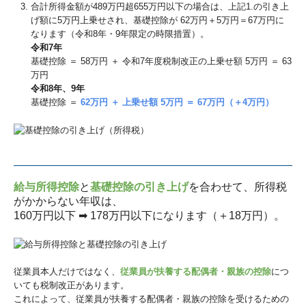
合計所得⾦額が489万円超655万円以下の場合は、上記1.の引き上
げ額に5万円上乗せされ、基礎控除が 62万円＋5万円＝67万円に
なります（令和8年・9年限定の時限措置）。
令和7年
基礎控除 ＝ 58万円 ＋ 令和7年度税制改正の上乗せ額 5万円 ＝ 63
万円
令和8年、9年
基礎控除 ＝
62万円 ＋ 上乗せ額 5万円 ＝ 67万円（＋4万円）
給与所得控除
と
基礎控除の引き上げ
を合わせて、所得税
がかからない年収は、
160万円以下 ➡ 178万円以下になります（＋18万円）。
従業員本人だけではなく、
従業員が扶養する配偶者・親族の控除
につ
いても税制改正があります。
これによって、従業員が扶養する配偶者・親族の控除を受けるための