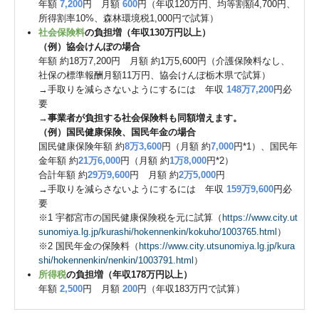
年額
7,200
円 月額
600
円（年収120万円、均等割額4,700円、
所得割率10%、森林環境税1,000円で試算）
社会保険料
の負担増（年収130万円以上）
（例）協会けんぽの場合
年額 約18万7,200円 月額 約1万5,600円（介護保険料なし、
社保の標準報酬月額11万円、協会けんぽ栃木県で試算）
→手取りを減らさないようにするには 年収
148万7,200
円必
要
→
事業者が負担する社会保険料も同額増えます。
（例）国民健康保険、国民年金の場合
国民健康保険年額 約
8万3,600
円（月額 約
7,000
円*1）、国民年
金年額 約
21万6,000
円（月額 約
1万8,000
円*2）
合計年額 約
29万9,600
円 月額 約
2万5,000
円
→手取りを減らさないようにするには 年収
159万9,600
円必
要
※1 宇都宮市の国民健康保険税を元に試算（
https://www.city.ut
sunomiya.lg.jp/kurashi/hokennenkin/kokuho/1003765.html
）
※2 国民年金の保険料（
https://www.city.utsunomiya.lg.jp/kura
shi/hokennenkin/nenkin/1003791.html
）
所得税
の負担増（年収178万円以上）
年額
2,500
円 月額
200
円（年収183万円で試算）