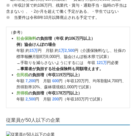
※（年収計算で約106万円、残業代・賞与・通勤手当・臨時の手当は
含まない）、・2か月を超えて働く予定がある、・学生ではない
※ 当要件は令和8年10月以降廃止される予定です。
（参考）
社会保険料
の負担増（年収 約106万円以上）
例）協会けんぽの場合
年額 約
15万
円 月額 約
1万2,500
円（介護保険料なし、社保の
標準報酬月額8万8,000円、協会けんぽ栃木県で試算）
→手取りを減らさないようにするには 年収
121万
円必要
→
事業者が負担する社会保険料も同額増えます。
住民税
の負担増（年収119万円以上）
年額
7,200
円 月額
600
円（年収120万円、均等割額4,700円、
所得割率10%、森林環境税1,000円で試算）
所得税
の負担増（年収178万円以上）
年額
2,500
円 月額
200
円（年収183万円で試算）
従業員が50人以下の企業