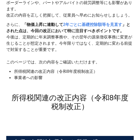
ボーダーラインや、パートやアルバイトの就労調整等にも影響があり
相続
ます。
改正の内容を正しく把握して、従業員へ早めにお知らせしましょう。
経営サポート・コンサルタント
さらに、
「物価上昇に連動して
2年ごとに基礎控除額等を見直す
」と
された点は、今回の改正において特に注目すべきポイントです。
創業支援・会社設立
今後は、定期的に年末調整事務や、その翌年の源泉徴収事務に変更が
生じることが想定されます。今年限りではなく、定期的に変わる前提
税理士をお探しの方
で対策することが重要です。
顧問契約のながれ
このページでは、次の内容をご確認いただけます。
所得税関連の改正内容（令和8年度税制改正）
料金について
事業者への影響
お問合せ
所得税関連の改正内容（令和8年度
税制改正）