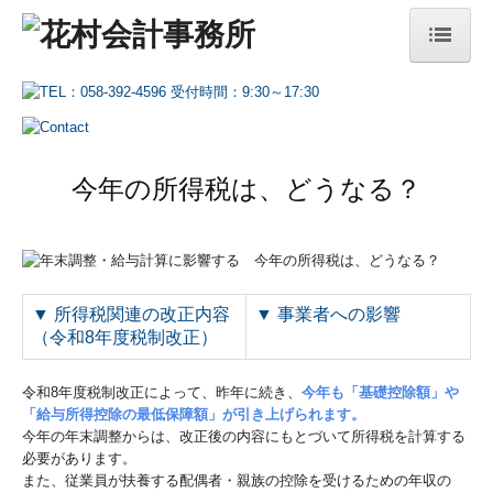
ホーム
事務所案内
今年の所得税は、どうなる？
経営理念
税理士紹介
当事務所の特長
▼
所得税関連の改正内容
▼
事業者への影響
業務案内
（令和8年度税制改正）
税務・会計
令和8年度税制改正によって、昨年に続き、
今年も「基礎控除額」や
「給与所得控除の最低保障額」が引き上げられます。
デジタル化支援
今年の年末調整からは、改正後の内容にもとづいて所得税を計算する
必要があります。
事業承継・M&A
また、従業員が扶養する配偶者・親族の控除を受けるための年収の