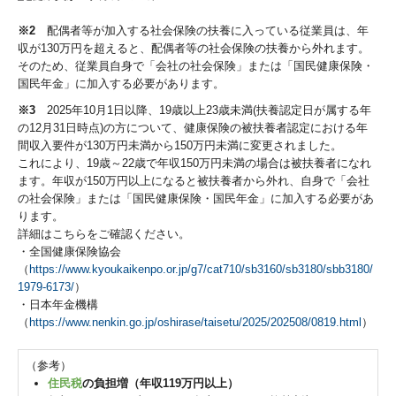
※2
配偶者等が加入する社会保険の扶養に入っている従業員は、年
収が130万円を超えると、配偶者等の社会保険の扶養から外れます。
そのため、従業員自身で「会社の社会保険」または「国民健康保険・
国民年金」に加入する必要があります。
※3
2025年10月1日以降、19歳以上23歳未満(扶養認定日が属する年
の12月31日時点)の方について、健康保険の被扶養者認定における年
間収入要件が130万円未満から150万円未満に変更されました。
これにより、19歳～22歳で年収150万円未満の場合は被扶養者になれ
ます。年収が150万円以上になると被扶養者から外れ、自身で「会社
の社会保険」または「国民健康保険・国民年金」に加入する必要があ
ります。
詳細はこちらをご確認ください。
・全国健康保険協会
（
https://www.kyoukaikenpo.or.jp/g7/cat710/sb3160/sb3180/sbb3180/
1979-6173/
）
・日本年金機構
（
https://www.nenkin.go.jp/oshirase/taisetu/2025/202508/0819.html
）
（参考）
住民税
の負担増（年収119万円以上）