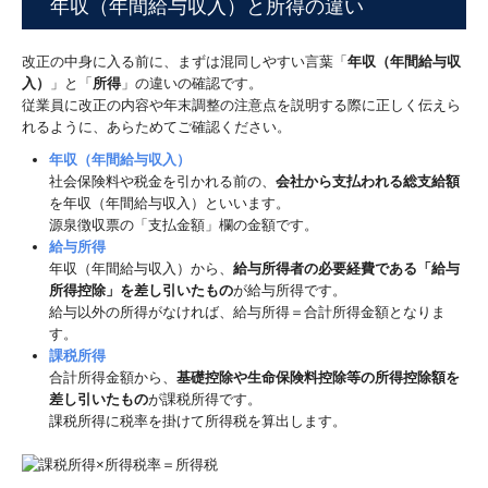
年収（年間給与収入）と所得の違い
改正の中身に入る前に、まずは混同しやすい言葉「
年収（年間給与収
入）
」と「
所得
」の違いの確認です。
従業員に改正の内容や年末調整の注意点を説明する際に正しく伝えら
れるように、あらためてご確認ください。
年収（年間給与収入）
社会保険料や税金を引かれる前の、
会社から支払われる総支給額
を年収（年間給与収入）といいます。
源泉徴収票の「支払金額」欄の金額です。
給与所得
年収（年間給与収入）から、
給与所得者の必要経費である「給与
所得控除」を差し引いたもの
が給与所得です。
給与以外の所得がなければ、給与所得＝合計所得金額となりま
す。
課税所得
合計所得金額から、
基礎控除や生命保険料控除等の所得控除額を
差し引いたもの
が課税所得です。
課税所得に税率を掛けて所得税を算出します。