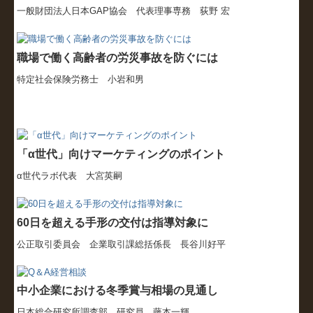
一般財団法人日本GAP協会 代表理事専務 荻野 宏
職場で働く高齢者の労災事故を防ぐには
特定社会保険労務士 小岩和男
「α世代」向けマーケティングのポイント
α世代ラボ代表 大宮英嗣
60日を超える手形の交付は指導対象に
公正取引委員会 企業取引課総括係長 長谷川好平
中小企業における冬季賞与相場の見通し
日本総合研究所調査部 研究員 藤本一輝