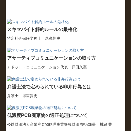
社会福祉法人の皆様へ
補助金・助成金・融資情報
関与先向け融資商品ご紹介
スキマバイト解約ルールの厳格化
経営者お役立ち情報
特定社会保険労務士 尾鼻則史
経営者オススメ情報
アサーティブコミュニケーションの取り方
Q&A経営相談
アドット・コミュニケーション代表 戸田久実
税務カレンダー
税務Q&A
弁護士法で定められている非弁行為とは
弁護士 得重貴史
個人情報保護方針
TKCシステムQ&A
低濃度PCB廃棄物の適正処理について
社会福祉法人会計Q&A
公益財団法人産業廃棄物処理事業振興財団 技術部長 川瀬 豊