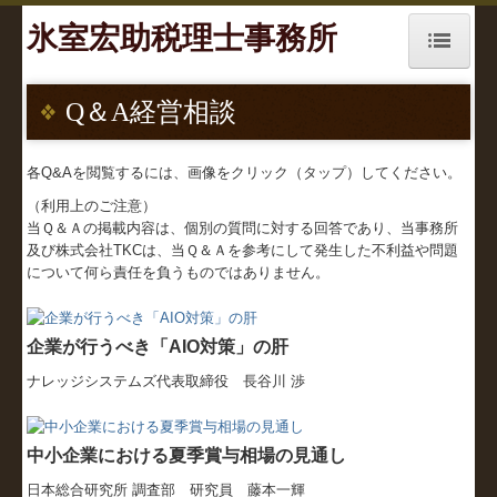
氷室宏助税理士事務所
トップページ
Q＆A経営相談
お知らせ
各Q&Aを閲覧するには、画像をクリック（タップ）してください。
事務所紹介
（利用上のご注意）
当Ｑ＆Ａの掲載内容は、個別の質問に対する回答であり、当事務所
経営理念
及び株式会社TKCは、当Ｑ＆Ａを参考にして発生した不利益や問題
について何ら責任を負うものではありません。
交通案内
業務案内
企業が行うべき「AIO対策」の肝
セミナー案内
ナレッジシステムズ代表取締役 長谷川 渉
リンク集
中小企業における夏季賞与相場の見通し
お問合せ
日本総合研究所 調査部 研究員 藤本一輝