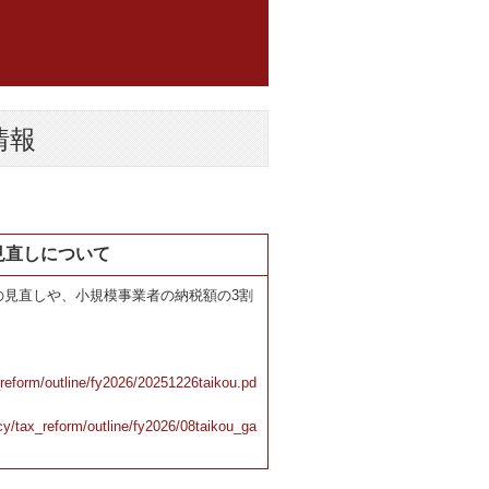
情報
見直しについて
の見直しや、小規模事業者の納税額の3割
_reform/outline/fy2026/20251226taikou.pd
cy/tax_reform/outline/fy2026/08taikou_ga