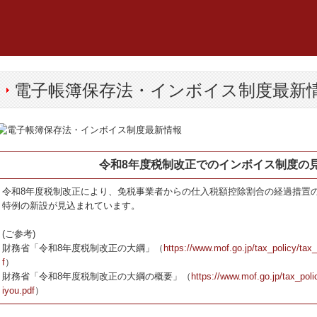
電子帳簿保存法・インボイス制度最新
令和8年度税制改正でのインボイス制度の
令和8年度税制改正により、免税事業者からの仕入税額控除割合の経過措置
特例の新設が見込まれています。
(ご参考)
財務省「令和8年度税制改正の大綱」（
https://www.mof.go.jp/tax_policy/tax
f
）
財務省「令和8年度税制改正の大綱の概要」（
https://www.mof.go.jp/tax_poli
iyou.pdf
）