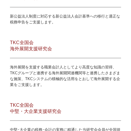
お問合せ
新公益法人制度に対応する新公益法人会計基準への移行と適正な
税務申告をご支援します。
FX4クラウド
補助金・助成金・融資情報
TKC全国会
海外展開支援研究会
関与先向け融資商品ご紹介
経営者お役立ち情報
海外展開を支援する職業会計人としてより高度な知識の習得、
TKCグループと連携する海外展開関連機関等と連携したさまざま
TKCシステムQ&A
な施策、TKCシステムの積極的な活用をとおして海外展開する企
業をご支援します。
経営革新等支援機関とは
個人情報保護方針
TKC全国会
中堅・大企業支援研究会
中堅･大企業の税務･会計の実務に精通した当研究会会員が全国規