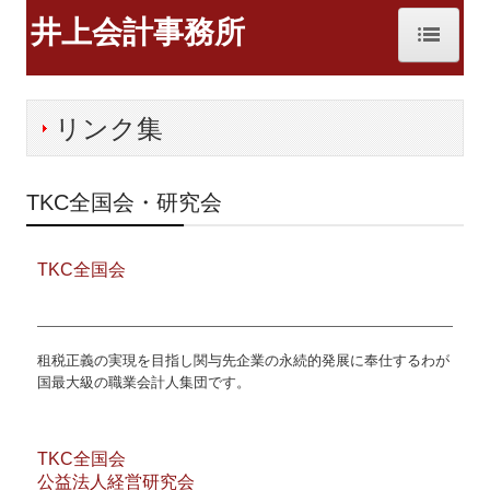
井上会計事務所
ホーム
リンク集
お知らせ
事務所紹介
TKC全国会・研究会
経営理念
TKC全国会
職員紹介
交通案内
租税正義の実現を目指し関与先企業の永続的発展に奉仕するわが
業務案内
国最大級の職業会計人集団です。
関連リンク
TKC全国会
リンク集
公益法人経営研究会