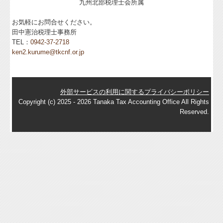
九州北部税理士会所属
お問合せ
お気軽にお問合せください。
田中憲治税理士事務所
FX4クラウド
TEL：
0942-37-2718
ken2.kurume@tkcnf.or.jp
グループ通算（有利・不利）判定
社会福祉法人の皆様へ
外部サービスの利用に関するプライバシーポリシー
補助金・助成金・融資情報
Copyright (c) 2025 - 2026 Tanaka Tax Accounting Office All Rights
Reserved.
経営者オススメ情報
Q&A経営相談
税務カレンダー
税務Q&A
社長メニューASP版