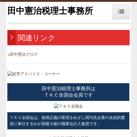
田中憲治税理士事務所
トップページ
関連リンク
お知らせ
事務所紹介
●
田中憲治ブログ
経営理念
職員紹介
田中憲治税理士事務所は
交通案内
ＴＫＣ全国会会員です
業務案内
ＴＫＣ全国会は、租税正義の実現をめざし関与先企業の永続的繁
関連リンク
栄に奉仕するわが国最大級の職業会計人集団です。
リンク集