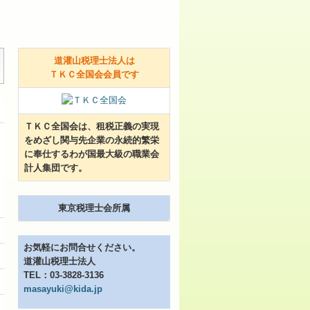
道灌山税理士法人は
ＴＫＣ全国会会員です
ＴＫＣ全国会は、租税正義の実現
をめざし関与先企業の永続的繁栄
に奉仕するわが国最大級の職業会
計人集団です。
東京税理士会所属
お気軽にお問合せください。
道灌山税理士法人
TEL：03-3828-3136
masayuki@kida.jp