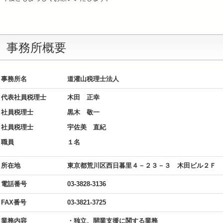
事務所概要
事務所名
道灌山税理士法人
代表社員税理士
木田 正幸
社員税理士
黒木 敬一
社員税理士
宇佐美 直紀
職員
１名
所在地
東京都荒川区西日暮里４－２３－３ 木田ビル２Ｆ
電話番号
03-3828-3136
FAX番号
03-3821-3725
業務内容
・独立、開業支援に関する業務